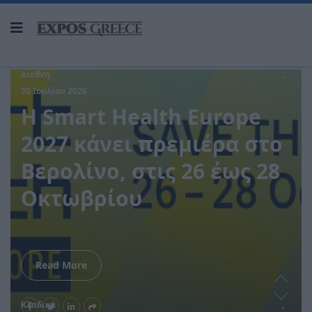
Read More
Κλαδικά
24 Ιουλίου 2026
Ολοκληρώθηκε η 5η
Γενική Συνέλευση του
Συνδέσμου Οργανωτών
& Κατασκευαστών
Εκθέσεων Ελλάδος
Read More