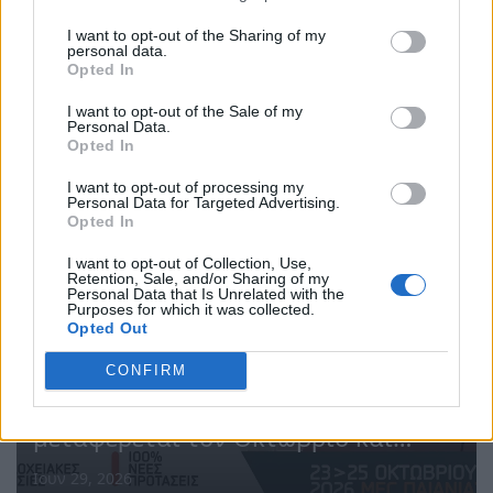
νέα εποχή της Τεχνητής Νοημοσύνης
I want to opt-out of the Sharing of my
και του cloud στη ναυτιλία, σύμφωνα
personal data.
Opted In
με τη Fleetwork
...
I want to opt-out of the Sale of my
Personal Data.
Ιουλ 02, 2026
Opted In
I want to opt-out of processing my
Personal Data for Targeted Advertising.
Opted In
I want to opt-out of Collection, Use,
Retention, Sale, and/or Sharing of my
Personal Data that Is Unrelated with the
Purposes for which it was collected.
Opted Out
CONFIRM
Γιατί το 100% Hotel Show
μεταφέρεται τον Οκτώβριο και
αλλάζει Concept
Ιουν 29, 2026