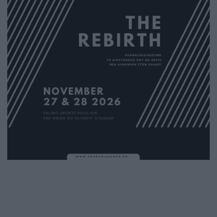
νέο σπίτι
Διεθνή
Έως 31 Μαΐου 2026 οι κρατήσεις Early Bird
για συμμετοχή στη LIGNA 2027
Διεθνή
H interpack 2026, απέδειξε για άλλη μια
φορά την μοναδικότητα και τον διεθνή
χαρακτήρα της