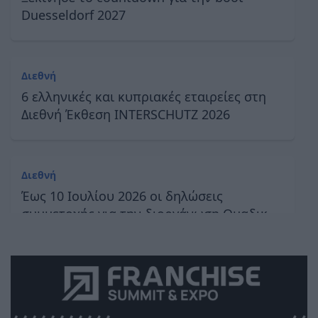
Duesseldorf 2027
Διεθνή
6 ελληνικές και κυπριακές εταιρείες στη
Διεθνή Έκθεση INTERSCHUTZ 2026
Διεθνή
Έως 10 Ιουλίου 2026 οι δηλώσεις
συμμετοχής για την διοργάνωση Ομαδικού
Περιπτέρου στην Grüne Woche 2027
Διεθνή
Urban Steel Expo 2027: O κλάδος της
συγκόλλησης και της κοπής έχει πλέον ένα