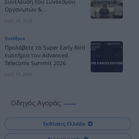
ΕΟΠΥΥ
Συνέλευση του Συνδέσμου
Οργανωτών &
Κατασκευαστών Εκθέσεων
Ιουλ 24, 2026
Ελλάδος
Read More
Συνέδρια
Προλάβετε τα Super Early Bird
Εκθέσεις
εισιτήρια του Advanced
14 Ιουλίου 2026
Telecoms Summit 2026
AUTO ATHINA 2026:
Ιουλ 17, 2026
Ανοίγει τις πύλες της
στις 3 Οκτωβρίου στο
Οδηγός Αγοράς
Metropolitan Expo
Εκθέσεις Ελλάδα
Read More