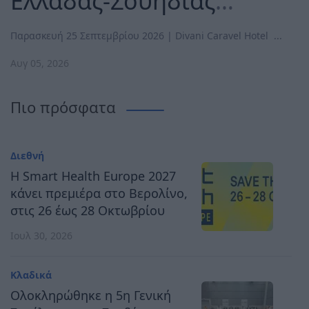
Ελλάδας-Σουηδίας
με νέο πρόσωπο από το
αναδεικνύει τον δρόμο
Παρασκευή 25 Σεπτεμβρίου 2026 | Divani Caravel Hotel ...
2027
προς μια ανθεκτική,
Αυγ 05, 2026
καινοτόμο και
Πιο πρόσφατα
Read More
ανταγωνιστική Ευρώπη
Διεθνή
Συνέδρια
H Smart Health Europe 2027
15 Ιουλίου 2026
κάνει πρεμιέρα στο Βερολίνο,
12th MedTech
στις 26 έως 28 Οκτωβρίου
Conference: Δύο χρόνια
Ιουλ 30, 2026
«στην αναμονή» η
Κλαδικά
ιατρική καινοτομία λόγω
Ολοκληρώθηκε η 5η Γενική