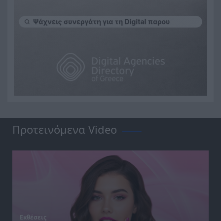
Άλλες εκδηλώσεις
Give art a chance: Μουσικό
δρώμενο στη Θεσσαλονίκη
Προτεινόμενα Video
Εκθέσεις