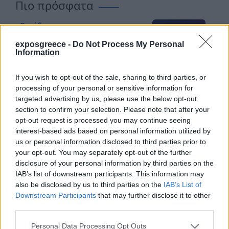
Πιο πρόσφατα
Συνέδρια
Το 11ο Business Forum
exposgreece -
Do Not Process My Personal
Ελλάδας-Σουηδίας
Information
αναδεικνύει τον δρόμο
Αυγ 05, 2026
προς μια ανθεκτική,
If you wish to opt-out of the sale, sharing to third parties, or
processing of your personal or sensitive information for
καινοτόμο και
Διεθνή
targeted advertising by us, please use the below opt-out
ανταγωνιστική Ευρώπη
section to confirm your selection. Please note that after your
H Smart Health Europe
opt-out request is processed you may continue seeing
2027 κάνει πρεμιέρα στο
interest-based ads based on personal information utilized by
Βερολίνο, στις 26 έως 28
us or personal information disclosed to third parties prior to
Ιουλ 30, 2026
Οκτωβρίου
your opt-out. You may separately opt-out of the further
disclosure of your personal information by third parties on the
Κλαδικά
IAB’s list of downstream participants. This information may
Ολοκληρώθηκε η 5η Γενική
also be disclosed by us to third parties on the
IAB’s List of
Downstream Participants
that may further disclose it to other
Συνέλευση του Συνδέσμου
third parties.
Οργανωτών &
Ιουλ 24, 2026
Κατασκευαστών Εκθέσεων
Personal Data Processing Opt Outs