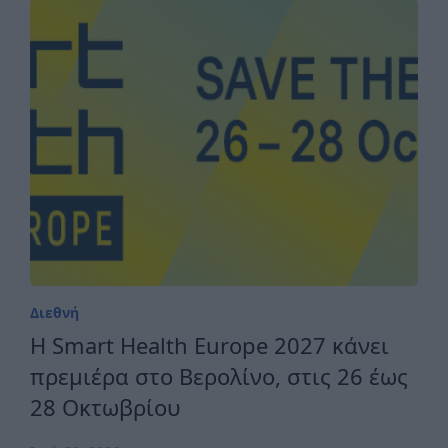
Συνάντηση ΣΟΚΕΕ με την
Πρεσβεία του Ιράκ για τις
διεθνείς εκθέσεις
Ιουλ 09, 2026
Διεθνή
H Smart Health Europe 2027 κάνει
πρεμιέρα στο Βερολίνο, στις 26 έως
28 Οκτωβρίου