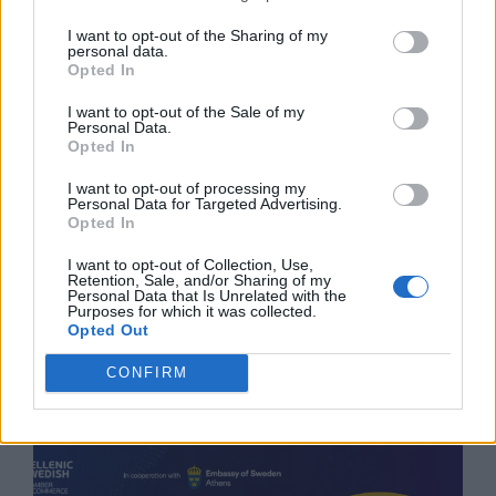
Ελλάδος
Συνέδρια
I want to opt-out of the Sharing of my
personal data.
Προλάβετε τα Super Early
Opted In
Bird εισιτήρια του
Advanced Telecoms
I want to opt-out of the Sale of my
Ιουλ 17, 2026
Personal Data.
Summit 2026
Opted In
Εκθέσεις
I want to opt-out of processing my
Personal Data for Targeted Advertising.
Η INFACOMA επιστρέφει με
Opted In
νέο πρόσωπο από το 2027
I want to opt-out of Collection, Use,
Ιουλ 16, 2026
Retention, Sale, and/or Sharing of my
Personal Data that Is Unrelated with the
Purposes for which it was collected.
Opted Out
Συνέδρια
12th MedTech Conference:
CONFIRM
Δύο χρόνια «στην
Επιλεγμένα
αναμονή» η ιατρική
Ιουλ 15, 2026
καινοτομία λόγω ΕΟΠΥΥ
Εκθέσεις