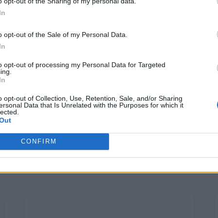
Κατασκευαστώ
o opt-out of the Sharing of my personal data.
Verticom Projects
In
Εκθέσεων Ελλά
o opt-out of the Sale of my Personal Data.
In
to opt-out of processing my Personal Data for Targeted
ing.
In
o opt-out of Collection, Use, Retention, Sale, and/or Sharing
ersonal Data that Is Unrelated with the Purposes for which it
lected.
Out
CONFIRM