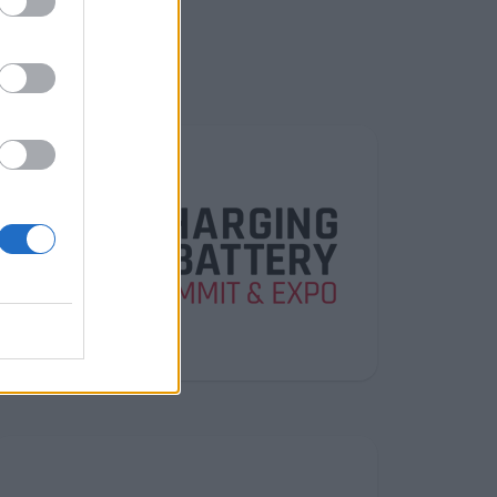
ν
2026
δος