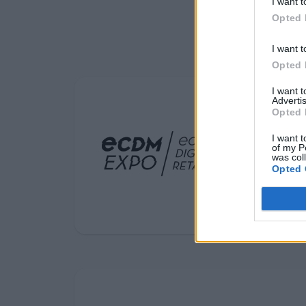
ανθεκτική,
I want t
Opted 
καινοτόμο και
I want t
ανταγωνιστική
Opted 
Ευρώπη
I want 
Advertis
Opted 
I want t
of my P
was col
Opted 