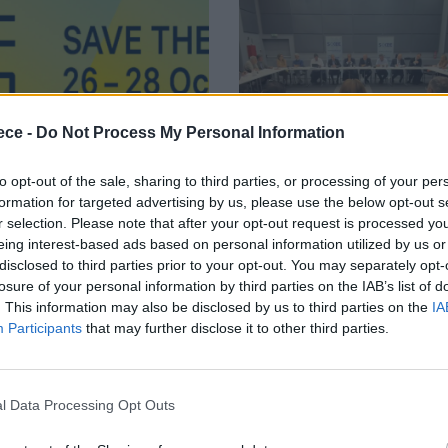
ece -
Do Not Process My Personal Information
to opt-out of the sale, sharing to third parties, or processing of your per
formation for targeted advertising by us, please use the below opt-out s
νή
Κλαδικά
r selection. Please note that after your opt-out request is processed y
eing interest-based ads based on personal information utilized by us or
mart Health
Ολοκληρώθηκε
disclosed to third parties prior to your opt-out. You may separately opt-
losure of your personal information by third parties on the IAB’s list of
ope 2027 κάνει
5η Γενική
. This information may also be disclosed by us to third parties on the
IA
Participants
that may further disclose it to other third parties.
μιέρα στο
Συνέλευση του
ολίνο, στις 26
Συνδέσμου
0, 2026
Ιουλ 24, 2026
l Data Processing Opt Outs
ς 28 Οκτωβρίου
Οργανωτών &