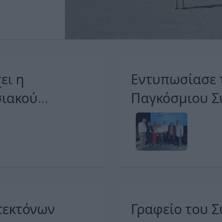
Εντυπωσίασε τ
σιακού
Παγκόσμιου Σ
UIA, η ανάπλασ
τεκτόνων
Γραφείο του Σ