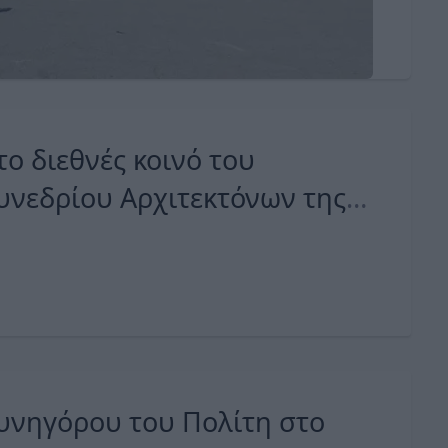
ο διεθνές κοινό του
υνεδρίου Αρχιτεκτόνων της
η του Δ.Ε.Σ.Κ.Θ.
υνηγόρου του Πολίτη στο