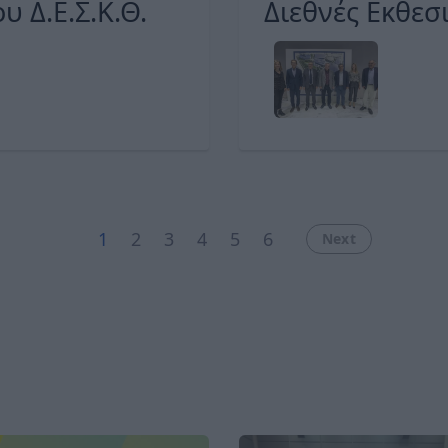
 Δ.Ε.Σ.Κ.Θ.
Διεθνές Εκθεσ
από τις αρχές
1
2
3
4
5
6
Next