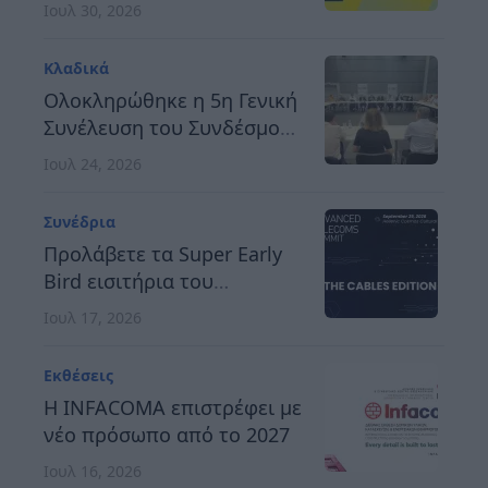
Βερολίνο, στις 26 έως 28
Ιουλ 30, 2026
Οκτωβρίου
Κλαδικά
Ολοκληρώθηκε η 5η Γενική
Συνέλευση του Συνδέσμου
Οργανωτών &
Ιουλ 24, 2026
Κατασκευαστών Εκθέσεων
Ελλάδος
Συνέδρια
Προλάβετε τα Super Early
Bird εισιτήρια του
Advanced Telecoms
Ιουλ 17, 2026
Summit 2026
Εκθέσεις
Η INFACOMA επιστρέφει με
νέο πρόσωπο από το 2027
Ιουλ 16, 2026