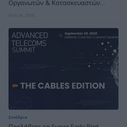
Οργανωτών & Κατασκευαστών
Εκθέσεων Ελλάδος
Ιουλ 24, 2026
Συνέδρια
Προλάβετε τα Super Early Bird