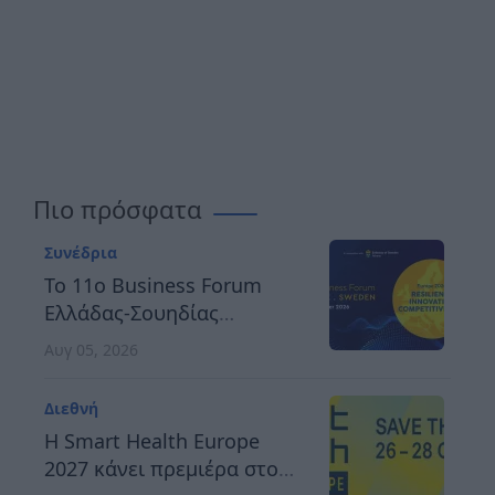
Πιο πρόσφατα
Συνέδρια
Το 11ο Business Forum
Ελλάδας-Σουηδίας
αναδεικνύει τον δρόμο
Αυγ 05, 2026
προς μια ανθεκτική,
καινοτόμο και
Διεθνή
ανταγωνιστική Ευρώπη
H Smart Health Europe
2027 κάνει πρεμιέρα στο