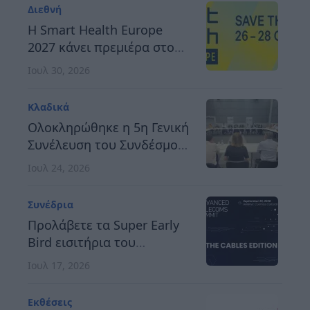
καινοτόμο και
Διεθνή
ανταγωνιστική Ευρώπη
H Smart Health Europe
2027 κάνει πρεμιέρα στο
Βερολίνο, στις 26 έως 28
Ιουλ 30, 2026
Οκτωβρίου
Κλαδικά
Ολοκληρώθηκε η 5η Γενική
Συνέλευση του Συνδέσμου
Οργανωτών &
Ιουλ 24, 2026
Κατασκευαστών Εκθέσεων
Ελλάδος
Συνέδρια
Προλάβετε τα Super Early
Bird εισιτήρια του
Advanced Telecoms
Ιουλ 17, 2026
Summit 2026
Εκθέσεις