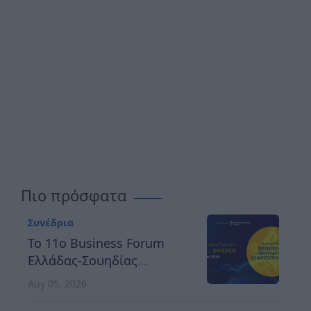
Πιο πρόσφατα
Συνέδρια
Το 11ο Business Forum
Ελλάδας-Σουηδίας
αναδεικνύει τον δρόμο
Αυγ 05, 2026
προς μια ανθεκτική,