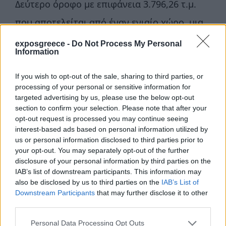
Δεύτερο όροφο με επιφάνεια 3.796,26 τ.μ.
που αποτελείται από έναν ενιαίο χώρο, μια
κυλιόμενη σκάλα ανόδου-καθόδου, δυο
exposgreece -
Do Not Process My Personal
Information
κλιμακοστάσια ανόδου προς το δώμα και
καθόδου και δυο κλιμακοστάσια καθόδου
If you wish to opt-out of the sale, sharing to third parties, or
processing of your personal or sensitive information for
προς τον Α’ όροφο.
targeted advertising by us, please use the below opt-out
section to confirm your selection. Please note that after your
Το κτίριο έχει συνολικά 16 εισόδους προς το
opt-out request is processed you may continue seeing
interest-based ads based on personal information utilized by
ισόγειο και τρείς ράμπες καθόδου προς το
us or personal information disclosed to third parties prior to
υπόγειο.
your opt-out. You may separately opt-out of the further
disclosure of your personal information by third parties on the
IAB’s list of downstream participants. This information may
Πηγή:
newmoney.gr
also be disclosed by us to third parties on the
IAB’s List of
Downstream Participants
that may further disclose it to other
Βρείτε εδώ την πλήρη ατζέντα με όλες
third parties.
τις εκθέσεις που θα πραγματοποιηθούν
Personal Data Processing Opt Outs