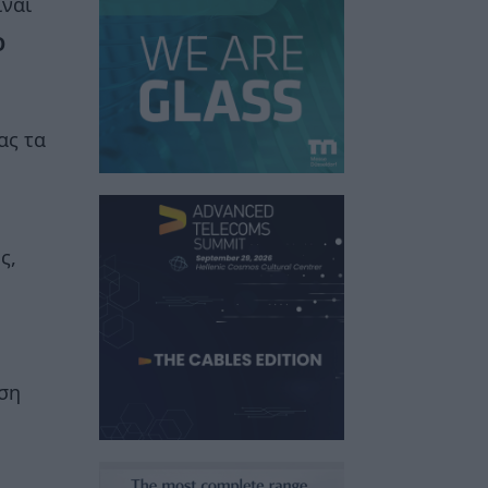
ίναι
O
ας τα
ς,
υση