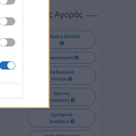
Οδηγός Αγοράς
ης,
Εκθέσεις Ελλάδα
ΕΘ-
Διοργανωτές
Εκθεσιακά
λο
Κέντρα
πό
Κατ/κές
Εταιρείες
Εμπορικά
Συνέδρια
Διαφ. Υπηρεσίες