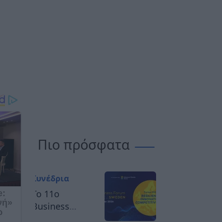
Πιο πρόσφατα
Συνέδρια
Το 11ο
Business
Forum