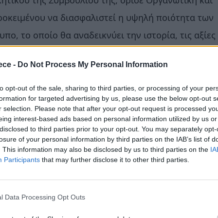
ητικού της Συμβουλίου της, όρισε Οργανωτική και
ροκειμένου να διασφαλιστεί η υψηλή ποιότητα των
πο, το οποίο θα αναδεικνύει την ιστορία, τις αξίες
 και διεθνώς.
Οι δημιουργοί καλούνται να
ece -
Do Not Process My Personal Information
να κοιτάξουν στο μέλλον
, σχεδιάζοντας ένα λογό
νδυάζοντας την παράδοση με τη σύγχρονη αισθητικ
to opt-out of the sale, sharing to third parties, or processing of your per
formation for targeted advertising by us, please use the below opt-out s
r selection. Please note that after your opt-out request is processed y
γγελματίες
(αρχιτέκτονες, γραφίστες, διαφημιστές,
eing interest-based ads based on personal information utilized by us or
τές και σπουδαστές
(Πολυτεχνείου, Καλών Τεχνών,
disclosed to third parties prior to your opt-out. You may separately opt-
losure of your personal information by third parties on the IAB’s list of
ν), καθώς και σε
ιδιώτες
που επιθυμούν να
. This information may also be disclosed by us to third parties on the
IA
Participants
that may further disclose it to other third parties.
 να είναι ατομικές ή ομαδικές, χωρίς περιορισμό σ
l Data Processing Opt Outs
λής των προτάσεων συμμετοχής είναι η
Παρασκευή