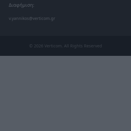
Διαφήμιση:
v.yannikos@verticom.gr
© 2026 Verticom. All Rights Reserved