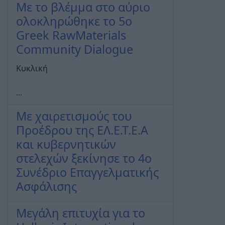
Με το βλέμμα στο αύριο
ολοκληρώθηκε το 5ο
Greek RawMaterials
Community Dialogue
Κυκλική
...
Με χαιρετισμούς του
Προέδρου της ΕΛ.Ε.Τ.Ε.Α
και κυβερνητικών
στελεχών ξεκίνησε το 4o
Συνέδριο Επαγγελματικής
Ασφάλισης
Μεγάλη επιτυχία για το