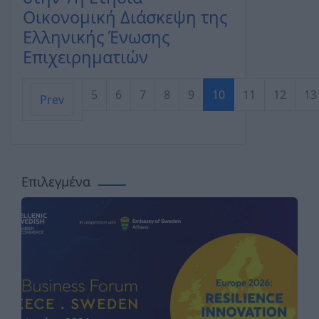
Οικονομική Διάσκεψη της
Ελληνικής Ένωσης
Επιχειρηματιών
5
6
7
8
9
10
11
12
13
Prev
Σελίδα 10 από 18
Επιλεγμένα