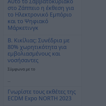
Αυτό το Σαββατοκύριακο
στο Ζάππειο η έκθεση για
το Ηλεκτρονικό Εμπόριο
και το Ψηφιακό
Μάρκετινγκ
Β. Κικίλιας: Συνέδρια με
80% χωρητικότητα για
εμβολιασμένους και
νοσήσαντες
Σύμφωνα με το
...
Γνωρίστε τους εκθέτες της
ECDM Expo NORTH 2023