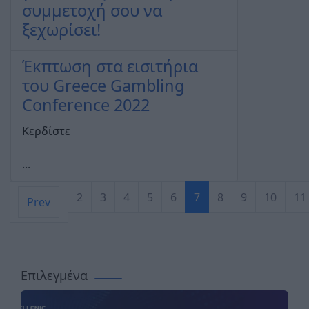
συμμετοχή σου να
ξεχωρίσει!
Έκπτωση στα εισιτήρια
του Greece Gambling
Conference 2022
Κερδίστε
...
2
3
4
5
6
7
8
9
10
11
Prev
Σελίδα 7 από 18
Επιλεγμένα