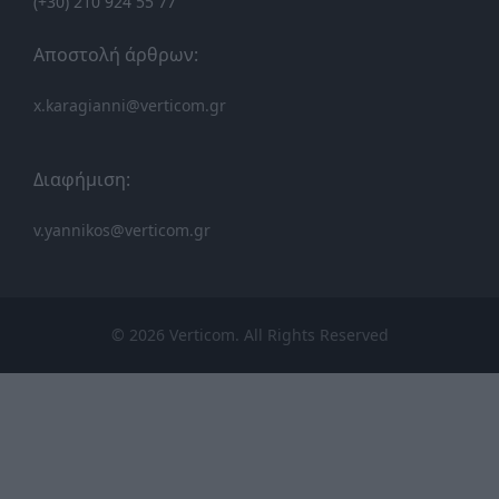
(+30) 210 924 55 77
Αποστολή άρθρων:
x.karagianni@verticom.gr
Διαφήμιση:
v.yannikos@verticom.gr
© 2026 Verticom. All Rights Reserved