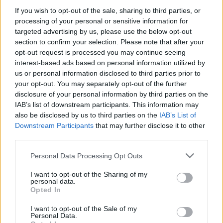
Προλάβετε τα Super Early Bird
If you wish to opt-out of the sale, sharing to third parties, or
processing of your personal or sensitive information for
εισιτήρια του Advanced Telecoms
targeted advertising by us, please use the below opt-out
Summit 2026
section to confirm your selection. Please note that after your
opt-out request is processed you may continue seeing
Verticom Projects
interest-based ads based on personal information utilized by
Ιουλ 17, 2026
us or personal information disclosed to third parties prior to
your opt-out. You may separately opt-out of the further
disclosure of your personal information by third parties on the
IAB’s list of downstream participants. This information may
also be disclosed by us to third parties on the
IAB’s List of
Downstream Participants
that may further disclose it to other
third parties.
Personal Data Processing Opt Outs
I want to opt-out of the Sharing of my
personal data.
Opted In
I want to opt-out of the Sale of my
Personal Data.