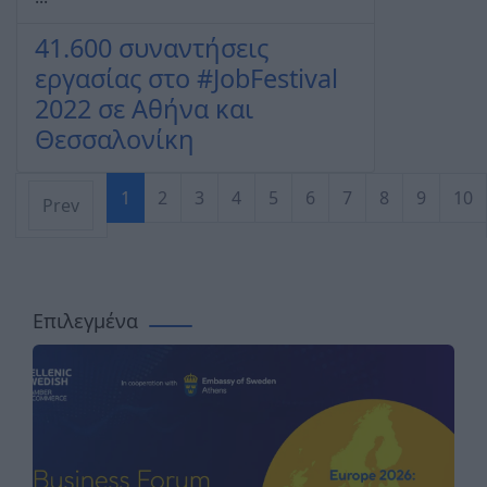
41.600 συναντήσεις
εργασίας στο #JobFestival
2022 σε Αθήνα και
Θεσσαλονίκη
1
2
3
4
5
6
7
8
9
10
Prev
Σελίδα 1 από 20
Επιλεγμένα