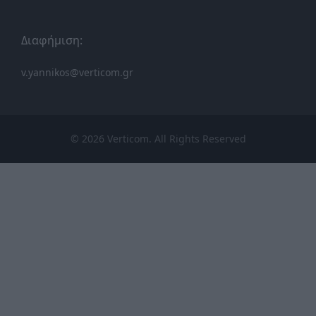
Διαφήμιση:
v.yannikos@verticom.gr
© 2026 Verticom. All Rights Reserved