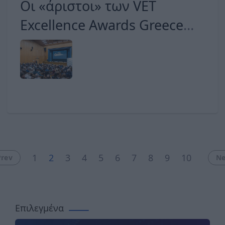
Οι «άριστοι» των VET
Excellence Awards Greece
2026, στην επαγγελματική
εκπαίδευση και κατάρτιση
1
2
3
4
5
6
7
8
9
10
Prev
Ne
Επιλεγμένα