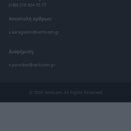
(+30) 210 924 55 77
Αποστολή άρθρων:
x.karagianni@verticom.gr
Διαφήμιση:
v.yannikos@verticom.gr
© 2026 Verticom. All Rights Reserved