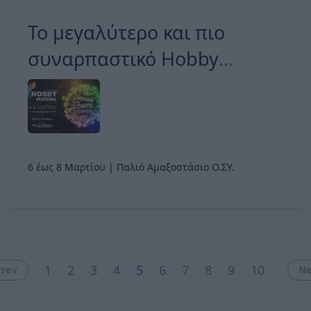
Το μεγαλύτερο και πιο
συναρπαστικό Hobby
Festival έρχεται να
ξεσηκώσει μικρούς και
μεγάλους!
6 έως 8 Μαρτίου | Παλιό Αμαξοστάσιο Ο.ΣΥ.
1
2
3
4
5
6
7
8
9
10
Prev
Ne