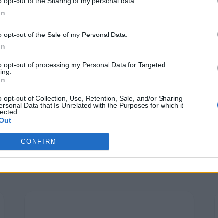
Κατασκευαστώ
o opt-out of the Sharing of my personal data.
Verticom Projects
In
Εκθέσεων Ελλά
o opt-out of the Sale of my Personal Data.
In
to opt-out of processing my Personal Data for Targeted
ing.
In
o opt-out of Collection, Use, Retention, Sale, and/or Sharing
ersonal Data that Is Unrelated with the Purposes for which it
lected.
Out
CONFIRM