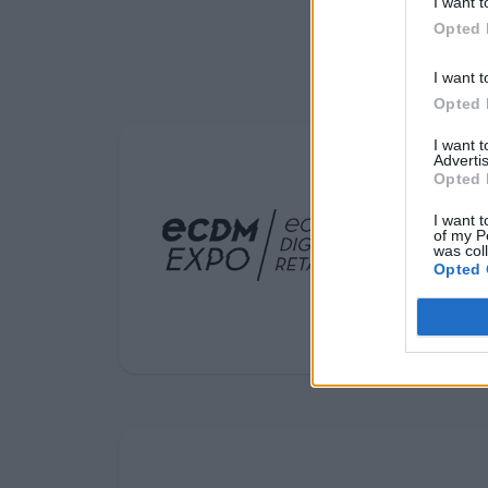
ανθεκτική,
I want t
Opted 
καινοτόμο και
I want t
ανταγωνιστική
Opted 
Ευρώπη
I want 
Advertis
Opted 
I want t
of my P
was col
Opted 