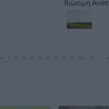
Βιώσιμη Ανάπ
ανακοίνωσε η
2
3
4
5
6
7
8
9
10
11
rev
N