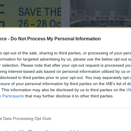
ece -
Do Not Process My Personal Information
to opt-out of the sale, sharing to third parties, or processing of your per
formation for targeted advertising by us, please use the below opt-out s
νή
Κλαδικά
r selection. Please note that after your opt-out request is processed y
eing interest-based ads based on personal information utilized by us or
mart Health
Ολοκληρώθηκε
disclosed to third parties prior to your opt-out. You may separately opt-
losure of your personal information by third parties on the IAB’s list of
ope 2027 κάνει
5η Γενική
. This information may also be disclosed by us to third parties on the
IA
Participants
that may further disclose it to other third parties.
μιέρα στο
Συνέλευση του
ολίνο, στις 26
Συνδέσμου
0, 2026
Ιουλ 24, 2026
l Data Processing Opt Outs
ς 28 Οκτωβρίου
Οργανωτών &