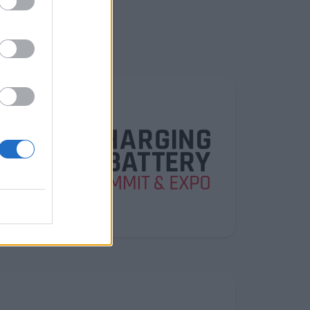
ν
2026
δος