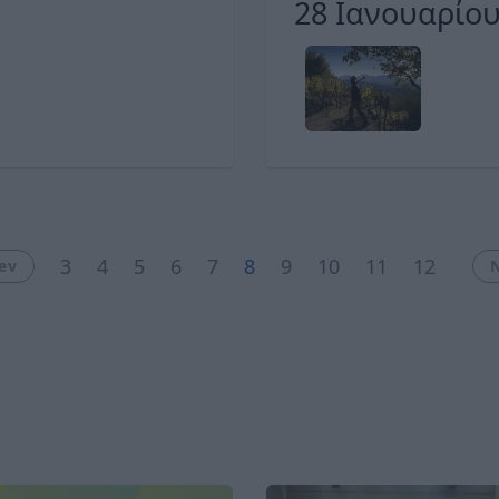
28 Ιανουαρίου
3
4
5
6
7
8
9
10
11
12
ev