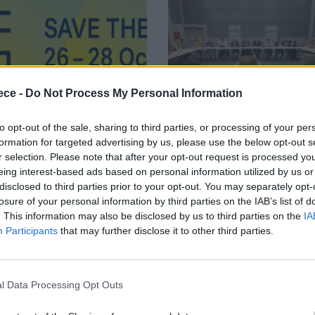
ece -
Do Not Process My Personal Information
to opt-out of the sale, sharing to third parties, or processing of your per
formation for targeted advertising by us, please use the below opt-out s
νή
Κλαδικά
r selection. Please note that after your opt-out request is processed y
eing interest-based ads based on personal information utilized by us or
mart Health
Ολοκληρώθηκε
disclosed to third parties prior to your opt-out. You may separately opt-
losure of your personal information by third parties on the IAB’s list of
ope 2027 κάνει
5η Γενική
. This information may also be disclosed by us to third parties on the
IA
Participants
that may further disclose it to other third parties.
μιέρα στο
Συνέλευση του
ολίνο, στις 26
Συνδέσμου
0, 2026
Ιουλ 24, 2026
l Data Processing Opt Outs
ς 28 Οκτωβρίου
Οργανωτών &