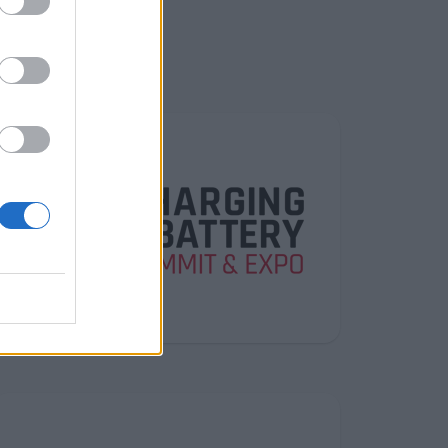
ν
2026
δος