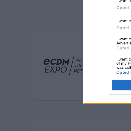
ανθεκτική,
I want t
Opted 
καινοτόμο και
I want t
ανταγωνιστική
Opted 
Ευρώπη
I want 
Advertis
Opted 
I want t
of my P
was col
Opted 