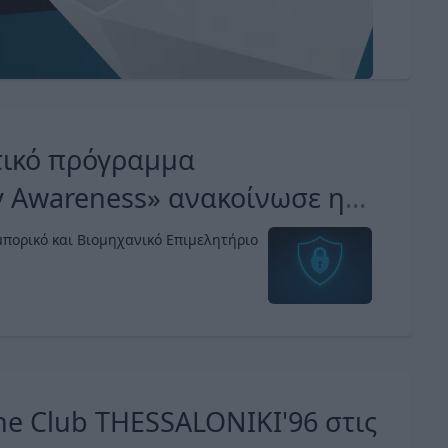
τικό πρόγραμμα
y Awareness» ανακοίνωσε η
e
μπορικό και Βιομηχανικό Επιμελητήριο
ne Club THESSALONIKI'96 στις