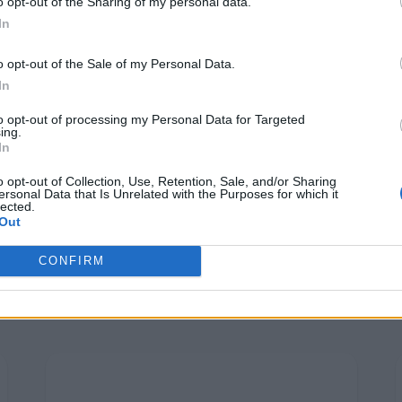
Κατασκευαστώ
o opt-out of the Sharing of my personal data.
Verticom Projects
In
Εκθέσεων Ελλά
o opt-out of the Sale of my Personal Data.
In
to opt-out of processing my Personal Data for Targeted
ing.
In
o opt-out of Collection, Use, Retention, Sale, and/or Sharing
ersonal Data that Is Unrelated with the Purposes for which it
lected.
Out
CONFIRM