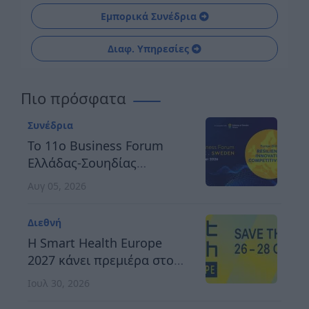
Εμπορικά Συνέδρια
Διαφ. Υπηρεσίες
Πιο πρόσφατα
Συνέδρια
Το 11ο Business Forum
Ελλάδας-Σουηδίας
αναδεικνύει τον δρόμο
Αυγ 05, 2026
προς μια ανθεκτική,
καινοτόμο και
Διεθνή
ανταγωνιστική Ευρώπη
H Smart Health Europe
2027 κάνει πρεμιέρα στο
Βερολίνο, στις 26 έως 28
Ιουλ 30, 2026
Οκτωβρίου