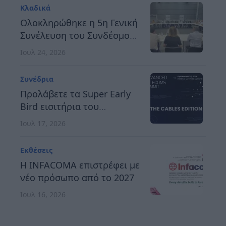
Κλαδικά
Ολοκληρώθηκε η 5η Γενική
Συνέλευση του Συνδέσμου
Οργανωτών &
Ιουλ 24, 2026
Κατασκευαστών Εκθέσεων
Ελλάδος
Συνέδρια
Προλάβετε τα Super Early
Bird εισιτήρια του
Advanced Telecoms
Ιουλ 17, 2026
Summit 2026
Εκθέσεις
Η INFACOMA επιστρέφει με
νέο πρόσωπο από το 2027
Ιουλ 16, 2026
Συνέδρια