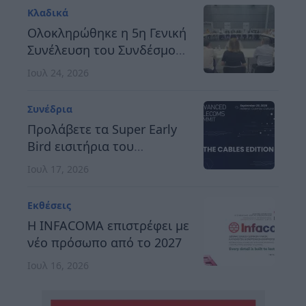
Κλαδικά
Ολοκληρώθηκε η 5η Γενική
Συνέλευση του Συνδέσμου
Οργανωτών &
Ιουλ 24, 2026
Κατασκευαστών Εκθέσεων
Ελλάδος
Συνέδρια
Προλάβετε τα Super Early
Bird εισιτήρια του
Advanced Telecoms
Ιουλ 17, 2026
Summit 2026
Εκθέσεις
Η INFACOMA επιστρέφει με
νέο πρόσωπο από το 2027
Ιουλ 16, 2026
Συνέδρια