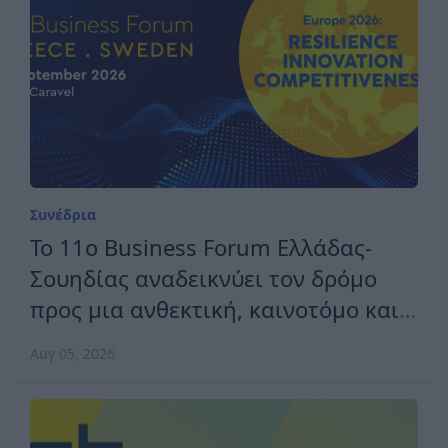
MedTech Conference
Ιουλ 10, 2026
Κλαδικά
Συνάντηση ΣΟΚΕΕ με την
Πρεσβεία του Ιράκ για τις
διεθνείς εκθέσεις
Ιουλ 09, 2026
Συνέδρια
Το 11ο Business Forum Ελλάδας-
Σουηδίας αναδεικνύει τον δρόμο
προς μια ανθεκτική, καινοτόμο και
ανταγωνιστική Ευρώπη
Αυγ 05, 2026