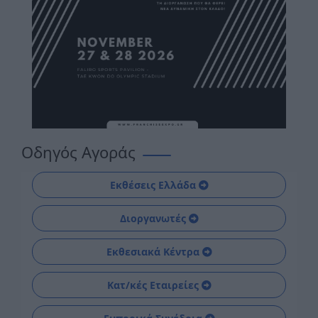
Οδηγός Αγοράς
Εκθέσεις Ελλάδα
Διοργανωτές
Εκθεσιακά Κέντρα
Κατ/κές Εταιρείες