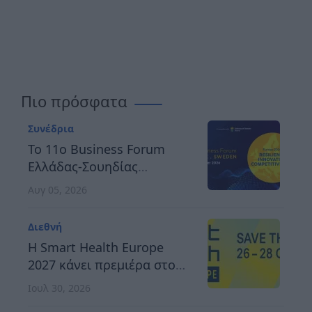
Πιο πρόσφατα
Συνέδρια
Το 11ο Business Forum
Ελλάδας-Σουηδίας
αναδεικνύει τον δρόμο
Αυγ 05, 2026
προς μια ανθεκτική,
καινοτόμο και
Διεθνή
ανταγωνιστική Ευρώπη
H Smart Health Europe
2027 κάνει πρεμιέρα στο
Βερολίνο, στις 26 έως 28
Ιουλ 30, 2026
Οκτωβρίου