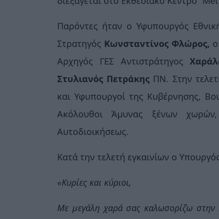
διεξάγεται στο Εκθεσιακό Κέντρο “
Met
Παρόντες ήταν ο Υφυπουργός Εθνικ
Στρατηγός
Κωνσταντίνος Φλώρος,
ο
Αρχηγός ΓΕΣ Αντιστράτηγος
Χαρά
Στυλιανός Πετράκης
ΠΝ. Στην τελε
και Υφυπουργοί της Κυβέρνησης, Βο
Ακόλουθοι Άμυνας ξένων χωρών,
Αυτοδιοικήσεως.
Κατά την τελετή εγκαινίων ο Υπουργό
«Κυρίες και κύριοι,
Με μεγάλη χαρά σας καλωσορίζω στην Α