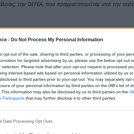
λειας, την DEFEA, που πραγματοποιείται υπό την αιγί
Διευθύνοντα Σύμβουλο της ROTA, κ. Γεώργιος Τσαούσ
ece -
Do Not Process My Personal Information
ναστάσιο Ροζολή, για την πρωτοβουλία τους να διοργα
 τις σημαντικές δυνατότητες της χώρας τόσο στον τομ
to opt-out of the sale, sharing to third parties, or processing of your per
formation for targeted advertising by us, please use the below opt-out s
οργάνωση εκδηλώσεων διεθνούς εμβέλειας.
r selection. Please note that after your opt-out request is processed y
eing interest-based ads based on personal information utilized by us or
ομολόγους μου Υπουργούς, ηγετικά στελέχη επιχειρ
disclosed to third parties prior to your opt-out. You may separately opt-
losure of your personal information by third parties on the IAB’s list of
τούχους και διακεκριμένους επισκέπτες, από πολλές 
. This information may also be disclosed by us to third parties on the
IA
Participants
that may further disclose it to other third parties.
ρά τις δυσκολίες που επιβάλλει η πανδημία στις δι
l Data Processing Opt Outs
εθνών επαφών, βιομηχανικής συνεργασίας και ανταλ