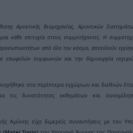
θεσης Αμυντικής Βιομηχανίας, Αμυντικών Συστημάτω
ομαι κάθε επιτυχία στους συμμετέχοντες. Η συμμετο
προσωπικοτήτων από όλο τον κόσμο, αποτελούν εγγύη
αία επωφελών συμφωνιών και την δημιουργία ισχυρώ
ιηγήθηκε στα περίπτερα εγχώριων και διεθνών Ετα
για τις δυνατότητες εκθεμάτων και συνομίλη
ής Αμύνης είχε διμερείς συναντήσεις με τον Υπ
 (Matej Tonin)
τον Υπουργό Άμυνας της Πορτογαλί