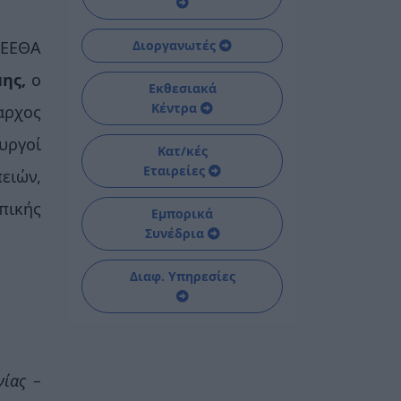
ΓΕΕΘΑ
Διοργανωτές
μης,
ο
Εκθεσιακά
Κέντρα
αρχος
υργοί
Κατ/κές
Εταιρείες
ειών,
πικής
Εμπορικά
Συνέδρια
Διαφ. Υπηρεσίες
νίας –