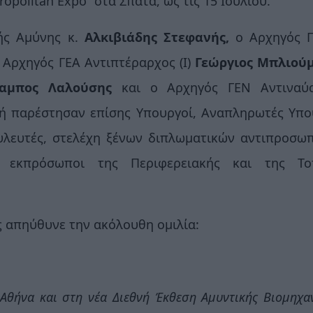
ropolitan
Expo
” στα Σπάτα, ως τις 15 Ιουλίου.
ής Αμύνης κ.
Αλκιβιάδης Στεφανής,
ο Αρχηγός 
 Αρχηγός ΓΕΑ Αντιπτέραρχος (Ι)
Γεώργιος Μπλιού
λαμπος Λαλούσης
και ο Αρχηγός ΓΕΝ Αντιναύ
τή παρέστησαν επίσης Υπουργοί, Αναπληρωτές Υπο
υλευτές, στελέχη ξένων διπλωματικών αντιπροσωπ
 εκπρόσωποι της Περιφερειακής και της Το
ς απηύθυνε την ακόλουθη ομιλία:
θήνα και στη νέα Διεθνή Έκθεση Αμυντικής Βιομηχα