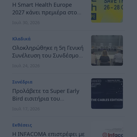
H Smart Health Europe
2027 κάνει πρεμιέρα στο
Βερολίνο, στις 26 έως 28
Ιουλ 30, 2026
Οκτωβρίου
Κλαδικά
Ολοκληρώθηκε η 5η Γενική
Συνέλευση του Συνδέσμου
Οργανωτών &
Ιουλ 24, 2026
Κατασκευαστών Εκθέσεων
Ελλάδος
Συνέδρια
Προλάβετε τα Super Early
Bird εισιτήρια του
Advanced Telecoms
Ιουλ 17, 2026
Summit 2026
Εκθέσεις
Η INFACOMA επιστρέφει με