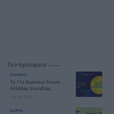
Πιο πρόσφατα
Συνέδρια
Το 11ο Business Forum
Ελλάδας-Σουηδίας
αναδεικνύει τον δρόμο
Αυγ 05, 2026
προς μια ανθεκτική,
καινοτόμο και
Διεθνή
ανταγωνιστική Ευρώπη