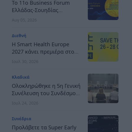
Το 11ο Business Forum
Ελλάδας-Σουηδίας
αναδεικνύει τον δρόμο
Αυγ 05, 2026
προς μια ανθεκτική,
καινοτόμο και
Διεθνή
ανταγωνιστική Ευρώπη
H Smart Health Europe
2027 κάνει πρεμιέρα στο
Βερολίνο, στις 26 έως 28
Ιουλ 30, 2026
Οκτωβρίου
Κλαδικά
Ολοκληρώθηκε η 5η Γενική
Συνέλευση του Συνδέσμου
Οργανωτών &
Ιουλ 24, 2026
Κατασκευαστών Εκθέσεων
Ελλάδος
Συνέδρια
Προλάβετε τα Super Early