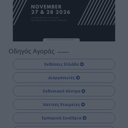
Οδηγός Αγοράς
Εκθέσεις Ελλάδα
Διοργανωτές
Εκθεσιακά Κέντρα
Κατ/κές Εταιρείες
Εμπορικά Συνέδρια