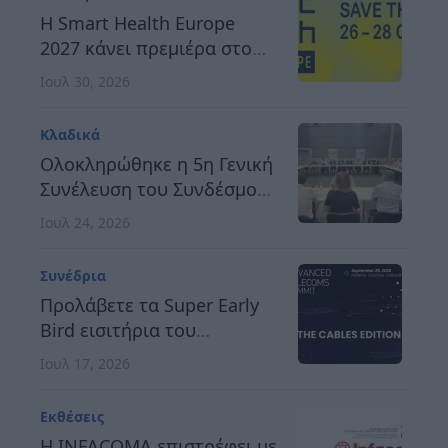
ανταγωνιστική Ευρώπη
H Smart Health Europe
2027 κάνει πρεμιέρα στο
Βερολίνο, στις 26 έως 28
Ιουλ 30, 2026
Οκτωβρίου
Κλαδικά
Ολοκληρώθηκε η 5η Γενική
Συνέλευση του Συνδέσμου
Οργανωτών &
Ιουλ 24, 2026
Κατασκευαστών Εκθέσεων
Ελλάδος
Συνέδρια
Προλάβετε τα Super Early
Bird εισιτήρια του
Advanced Telecoms
Ιουλ 17, 2026
Summit 2026
Εκθέσεις
Η INFACOMA επιστρέφει με