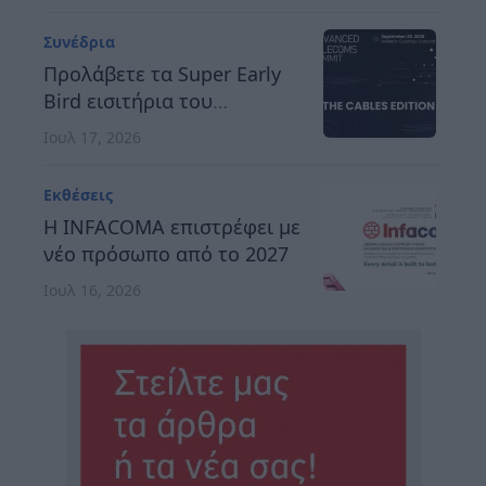
Κατασκευαστών Εκθέσεων
Ελλάδος
Συνέδρια
Προλάβετε τα Super Early
Bird εισιτήρια του
Advanced Telecoms
Ιουλ 17, 2026
Summit 2026
Εκθέσεις
Η INFACOMA επιστρέφει με
νέο πρόσωπο από το 2027
Ιουλ 16, 2026
Συνέδρια
12th MedTech Conference:
Δύο χρόνια «στην
αναμονή» η ιατρική
Ιουλ 15, 2026
καινοτομία λόγω ΕΟΠΥΥ