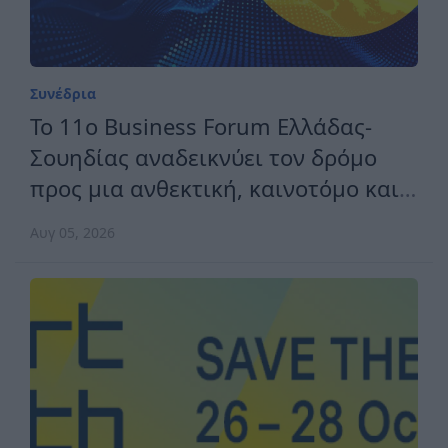
Συνάντηση ΣΟΚΕΕ με την
Πρεσβεία του Ιράκ για τις
διεθνείς εκθέσεις
Ιουλ 09, 2026
Συνέδρια
Το 11ο Business Forum Ελλάδας-
Σουηδίας αναδεικνύει τον δρόμο
προς μια ανθεκτική, καινοτόμο και
ανταγωνιστική Ευρώπη
Αυγ 05, 2026