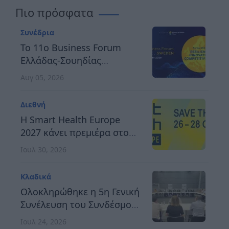
Πιο πρόσφατα
Συνέδρια
Το 11ο Business Forum
Ελλάδας-Σουηδίας
αναδεικνύει τον δρόμο
Αυγ 05, 2026
προς μια ανθεκτική,
καινοτόμο και
Διεθνή
ανταγωνιστική Ευρώπη
H Smart Health Europe
2027 κάνει πρεμιέρα στο
Βερολίνο, στις 26 έως 28
Ιουλ 30, 2026
Οκτωβρίου
Κλαδικά
Ολοκληρώθηκε η 5η Γενική
Συνέλευση του Συνδέσμου
Οργανωτών &
Ιουλ 24, 2026