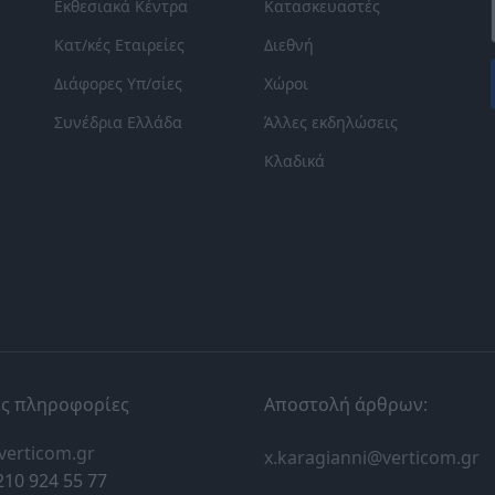
Εκθεσιακά Κέντρα
Κατασκευαστές
Κατ/κές Εταιρείες
Διεθνή
Διάφορες Υπ/σίες
Χώροι
Συνέδρια Ελλάδα
Άλλες εκδηλώσεις
Κλαδικά
ές πληροφορίες
Αποστολή άρθρων:
verticom.gr
x.karagianni@verticom.gr
210 924 55 77