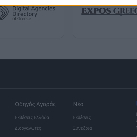
Οδηγός Αγοράς
Νέα
Εκθέσεις Ελλάδα
Εκθέσεις
ν
Διοργανωτές
Συνέδρια