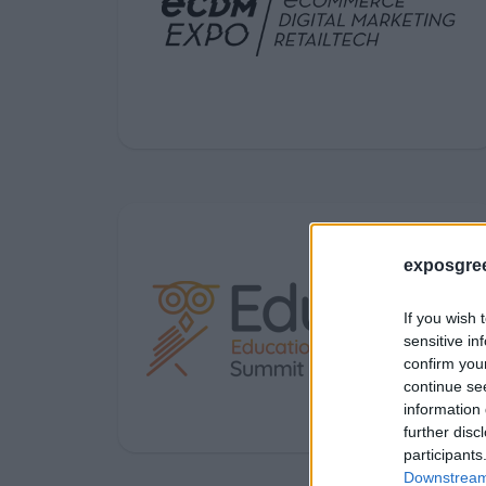
exposgre
If you wish 
sensitive in
confirm you
continue se
information 
further disc
participants
Downstream 