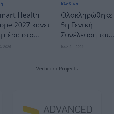
νή
Κλαδικά
mart Health
Ολοκληρώθηκε
ope 2027 κάνει
5η Γενική
μιέρα στο
Συνέλευση του
ολίνο, στις 26
Συνδέσμου
0, 2026
Ιουλ 24, 2026
ς 28 Οκτωβρίου
Οργανωτών &
Κατασκευαστώ
Verticom Projects
Εκθέσεων Ελλά