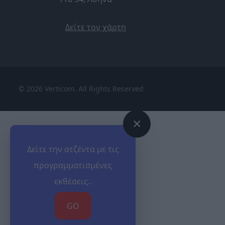
Δείτε τον χάρτη
© 2026 Verticom. All Rights Reserved
×
Δείτε την ατζέντα με τις
προγραμματισμένες
εκθέσεις..
GO