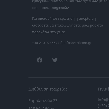
εμπορικών συνεδρίων και των σχετικών με τα
παραπάνω υπηρεσιών.
Για οποιαδήποτε ερώτηση ή απορία μη
διστάσετε να επικοινωνήσετε μαζί μας στα
παρακάτω στοιχεία:
+30 210 9245577 ή
info@verticom.gr
facebook
twitter
Διεύθυνση εταιρείας
Γενικ
info@
Ευμολπιδών 23
(+30) 
118 54, Αθήνα