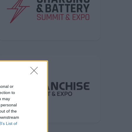
sonal or
ection to
ou may
 personal
out of the
 downstream
B’s List of