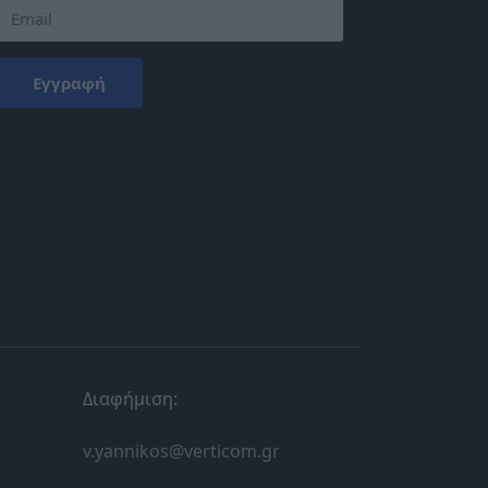
Εγγραφή
Διαφήμιση:
v.yannikos@verticom.gr