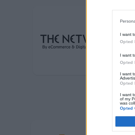
Persona
I want t
Opted 
I want t
Opted 
I want 
Advertis
Opted 
I want t
of my P
was col
Opted 