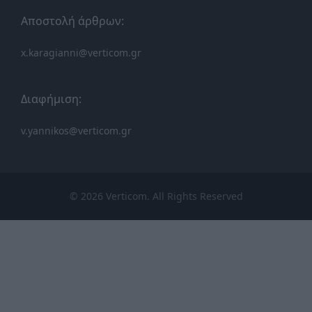
Αποστολή άρθρων:
x.karagianni@verticom.gr
Διαφήμιση:
v.yannikos@verticom.gr
© 2026 Verticom. All Rights Reserved