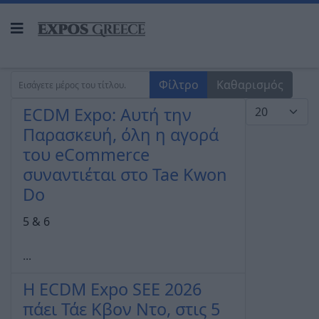
Εισάγετε μέρος του τίτλου.
Φίλτρο
Καθαρισμός
Εμφάνιση #
ECDM Expo: Αυτή την
Παρασκευή, όλη η αγορά
του eCommerce
συναντιέται στο Tae Kwon
Do
5 & 6
...
Η ECDM Expo SEΕ 2026
πάει Τάε Κβον Ντο, στις 5