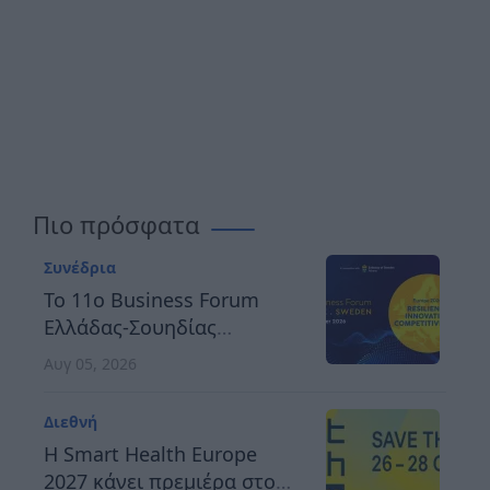
Πιο πρόσφατα
Συνέδρια
Το 11ο Business Forum
Ελλάδας-Σουηδίας
αναδεικνύει τον δρόμο
Αυγ 05, 2026
προς μια ανθεκτική,
καινοτόμο και
Διεθνή
ανταγωνιστική Ευρώπη
H Smart Health Europe
2027 κάνει πρεμιέρα στο