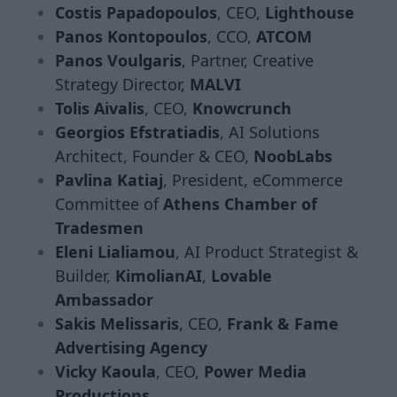
Costis Papadopoulos
, CEO,
Lighthouse
Panos Kontopoulos
, CCO,
ATCOM
Panos Voulgaris
, Partner, Creative
Strategy Director,
MALVI
Tolis Aivalis
, CEO,
Knowcrunch
Georgios Efstratiadis
, AI Solutions
Architect, Founder & CEO,
NoobLabs
Pavlina Katiaj
, President, eCommerce
Committee of
Athens Chamber of
Tradesmen
Eleni Lialiamou
, AI Product Strategist &
Builder,
KimolianAI
,
Lovable
Ambassador
Sakis Melissaris
, CEO,
Frank & Fame
Advertising Agency
Vicky Kaoula
, CEO,
Power Media
Productions