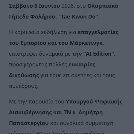
Σάββατο 6 Ιουνίου
2026, στο
Ολυμπιακό
Γήπεδο Φαλήρου, "Tae Kwon Do"
.
Η κορυφαία εκδήλωση για
επαγγελματίες
του Εμπορίου και του Μάρκετινγκ
,
επιστρέφει δυναμικά με
την “
AI
Edition
”
,
προσφέροντας πολλές
ευκαιρίες
δικτύωσης
για τους επισκέπτες και τους
συνέδρους.
Με την παρουσία του
Υπουργού Ψηφιακής
Διακυβέρνησης και ΤΝ
κ.
Δημήτρη
Παπαστεργίου
και συνολικά συμμετοχή
πάνω από 60 ομιλητών στα συνέδρια,