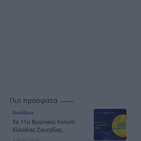
Πιο πρόσφατα
Συνέδρια
Το 11ο Business Forum
Ελλάδας-Σουηδίας
αναδεικνύει τον δρόμο
Αυγ 05, 2026