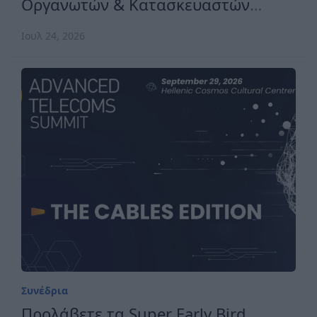
Οργανωτών & Κατασκευαστών
Εκθέσεων Ελλάδος
Ιουλ 24, 2026
Συνέδρια
Προλάβετε τα Super Early Bird