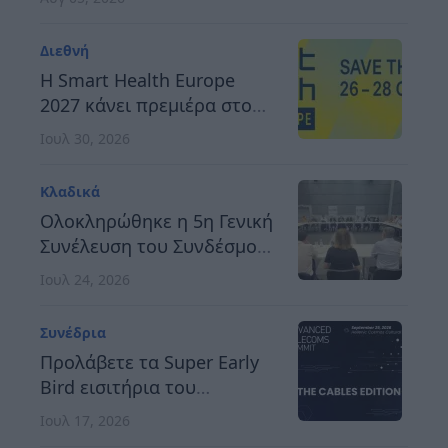
προς μια ανθεκτική,
καινοτόμο και
Διεθνή
ανταγωνιστική Ευρώπη
H Smart Health Europe
2027 κάνει πρεμιέρα στο
Βερολίνο, στις 26 έως 28
Ιουλ 30, 2026
Οκτωβρίου
Κλαδικά
Ολοκληρώθηκε η 5η Γενική
Συνέλευση του Συνδέσμου
Οργανωτών &
Ιουλ 24, 2026
Κατασκευαστών Εκθέσεων
Ελλάδος
Συνέδρια
Προλάβετε τα Super Early
Bird εισιτήρια του
Advanced Telecoms
Ιουλ 17, 2026
Summit 2026