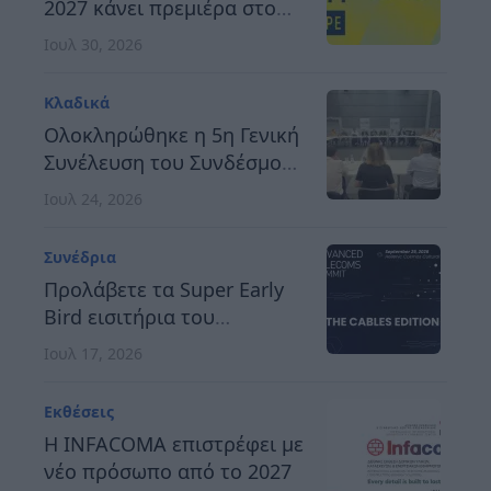
2027 κάνει πρεμιέρα στο
Βερολίνο, στις 26 έως 28
Ιουλ 30, 2026
Οκτωβρίου
Κλαδικά
Ολοκληρώθηκε η 5η Γενική
Συνέλευση του Συνδέσμου
Οργανωτών &
Ιουλ 24, 2026
Κατασκευαστών Εκθέσεων
Ελλάδος
Συνέδρια
Προλάβετε τα Super Early
Bird εισιτήρια του
Advanced Telecoms
Ιουλ 17, 2026
Summit 2026
Εκθέσεις
Η INFACOMA επιστρέφει με
νέο πρόσωπο από το 2027