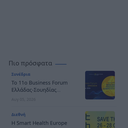
Πιο πρόσφατα
Συνέδρια
Το 11ο Business Forum
Ελλάδας-Σουηδίας
αναδεικνύει τον δρόμο
Αυγ 05, 2026
προς μια ανθεκτική,
καινοτόμο και
Διεθνή
ανταγωνιστική Ευρώπη
H Smart Health Europe