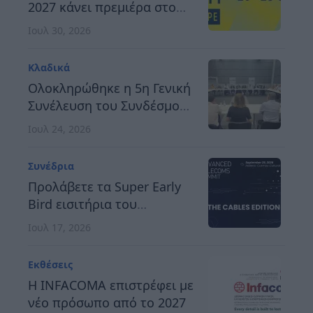
2027 κάνει πρεμιέρα στο
Βερολίνο, στις 26 έως 28
Ιουλ 30, 2026
Οκτωβρίου
Κλαδικά
Ολοκληρώθηκε η 5η Γενική
Συνέλευση του Συνδέσμου
Οργανωτών &
Ιουλ 24, 2026
Κατασκευαστών Εκθέσεων
Ελλάδος
Συνέδρια
Προλάβετε τα Super Early
Bird εισιτήρια του
Advanced Telecoms
Ιουλ 17, 2026
Summit 2026
Εκθέσεις
Η INFACOMA επιστρέφει με
νέο πρόσωπο από το 2027