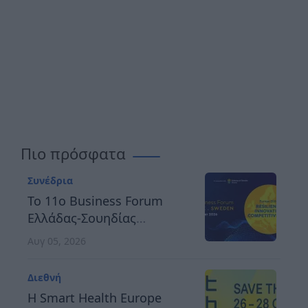
Πιο πρόσφατα
Συνέδρια
Το 11ο Business Forum
Ελλάδας-Σουηδίας
αναδεικνύει τον δρόμο
Αυγ 05, 2026
προς μια ανθεκτική,
καινοτόμο και
Διεθνή
ανταγωνιστική Ευρώπη
H Smart Health Europe