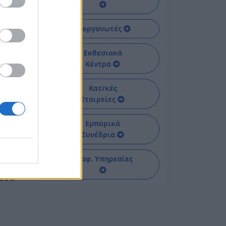
ήσουν
Διοργανωτές
Εκθεσιακά
Κέντρα
α
Κατ/κές
Εταιρείες
κά.
ισης
Εμπορικά
Συνέδρια
την
Διαφ. Υπηρεσίες
μέσα