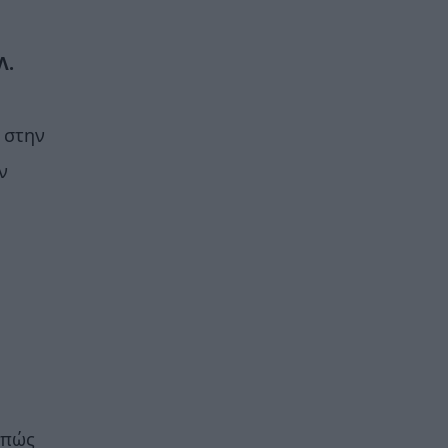
Λ.
 στην
ν
 πώς