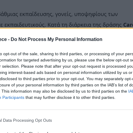
άθμιας εκπαίδευσης, γονείς, υποψηφίους των
ε εκπαιδευτικούς. Κατά τη διάρκεια της δράσης
Car
υ στο Ηράκλειο
, οι μαθητές της
Γ’ Γυμνασίου και 
ece -
Do Not Process My Personal Information
αγγελματικών Λυκείων
θα έχουν τη δυνατότητα να
to opt-out of the sale, sharing to third parties, or processing of your per
formation for targeted advertising by us, please use the below opt-out s
r selection. Please note that after your opt-out request is processed y
0:00 έως τις 12:00
ο κύριος
Κωνσταντίνος Κότιος,
eing interest-based ads based on personal information utilized by us or
disclosed to third parties prior to your opt-out. You may separately opt-
 – Ιδρυτής LABORA
και η κυρία
Ταρσώ Μπουγά,
losure of your personal information by third parties on the IAB’s list of
. This information may also be disclosed by us to third parties on the
IA
α ενημερώσουν τους μαθητές της
Γ’ Γυμνασίου και 
Participants
that may further disclose it to other third parties.
ειο και τις επιλογές μεταξύ Γενικού και Επαγγελματ
υν πώς να επιλέγουν σπουδές με βάση τα ενδιαφέρ
l Data Processing Opt Outs
υς, θα γνωρίσουν τα επαγγέλματα του μέλλοντος στη