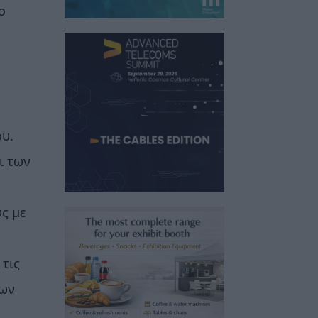
ο
υ.
ι των
ς με
 τις
των