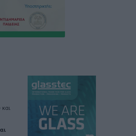
ύ
και
αι