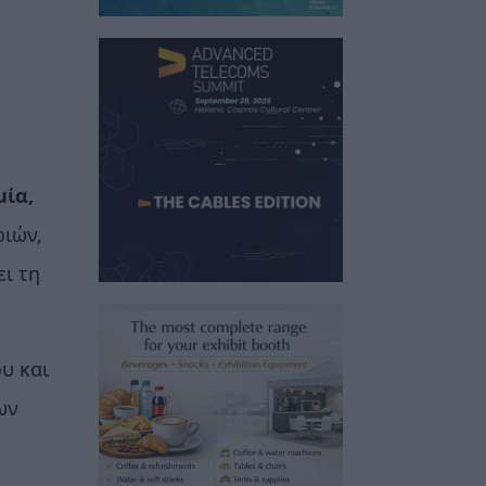
μία,
ριών,
ι τη
υ και
ων