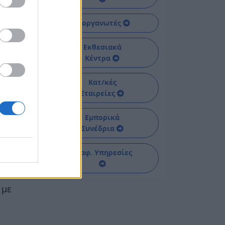
 είτε
Διοργανωτές
Εκθεσιακά
ης
Κέντρα
Κατ/κές
.
Εταιρείες
Εμπορικά
ι
Συνέδρια
Διαφ. Υπηρεσίες
, με