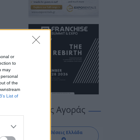
sonal or
ection to
ou may
 personal
out of the
 downstream
B’s List of
Οδηγός Αγοράς
Εκθέσεις Ελλάδα