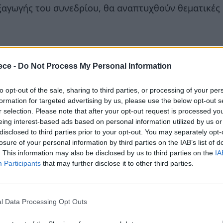
ξαγωγής του συνεδρίου, θα αναπτυχθούν θεματικές
 περιφέρειας,
ece -
Do Not Process My Personal Information
randing,
to opt-out of the sale, sharing to third parties, or processing of your per
formation for targeted advertising by us, please use the below opt-out s
τική ανθεκτικότητα,
r selection. Please note that after your opt-out request is processed y
eing interest-based ads based on personal information utilized by us or
α,
disclosed to third parties prior to your opt-out. You may separately opt-
losure of your personal information by third parties on the IAB’s list of
. This information may also be disclosed by us to third parties on the
IA
μετασχηματισμό,
Participants
that may further disclose it to other third parties.
ουρισμό,
l Data Processing Opt Outs
ομική ταυτότητα της Ηλείας.