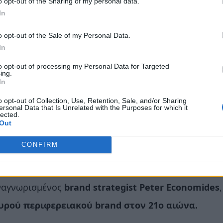
o opt-out of the Sharing of my personal data.
ή σας στο συνέδριο και να το παρακολουθήσετε,
In
o opt-out of the Sale of my Personal Data.
In
εκπρόσωποι της κυβέρνησης, της αυτοδιοίκησης, τ
to opt-out of processing my Personal Data for Targeted
ειρηματικότητας, μεταξύ των οποίων ο πρ.
ing.
In
ούς Κέντρου Ολυμπιακής Εκεχειρίας, κ. Γεώργιος Α
o opt-out of Collection, Use, Retention, Sale, and/or Sharing
ρωπαϊκής Επιτροπής, κ. Δημήτρης Αβραμόπουλος, ο
ersonal Data that Is Unrelated with the Purposes for which it
lected.
Out
 κ. Χρήστος Ι. Μπούρας, ο Υπουργός Μεταφορών κα
αι σημαντικοί εκπρόσωποι του τουρισμού, της
CONFIRM
της βιώσιμης ανάπτυξης.
αναγνωρισμένος
brand
strategist
Peter
Economides
υρού περιφερειακού brand στον 21ο αιώνα.