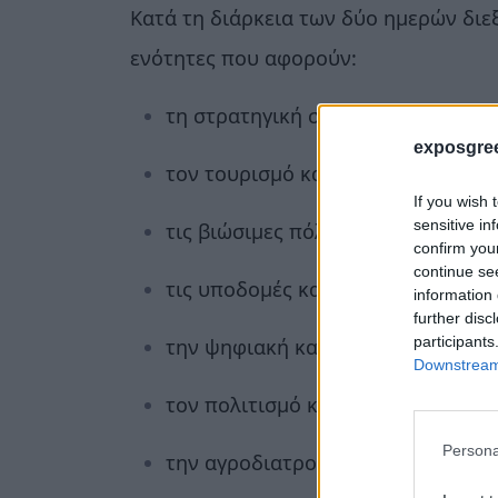
Κατά τη διάρκεια των δύο ημερών διε
ενότητες που αφορούν:
τη στρατηγική σύνδεση δήμων και
exposgre
τον τουρισμό και το destination b
If you wish 
sensitive in
τις βιώσιμες πόλεις και την κλιμα
confirm you
continue se
τις υποδομές και τη συνδεσιμότητ
information 
further disc
participants
την ψηφιακή καινοτομία και τον 
Downstream 
τον πολιτισμό και τον αθλητικό τ
Persona
την αγροδιατροφή και τη γαστρον