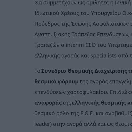
Θα συμμετέχουν ως ομιλητές η Γενική
Ιδιωτικού Χρέους του Υπουργείου Οικ
Πρόεδρος της Ένωσης Ασφαλιστικών Ε
Αναπτυξιακής Τράπεζας Επενδύσεων, η
Τραπεζών ο interim CEO του Υπερταμ
ελληνικής αγοράς και specialists από
To
Συνέδριο Θεσμικής Διαχείρισης
τ
θεσμικό φόρουμ
της αγοράς επαγγελμ
επενδύσεων χαρτοφυλακίου. Επιδιώκε
αναφοράς
της
ελληνικής θεσμικής κ
θεσμικό ρόλο της Ε.Θ.Ε. και αναβαθμί
leader) στην αγορά αλλά και ως θεσμ