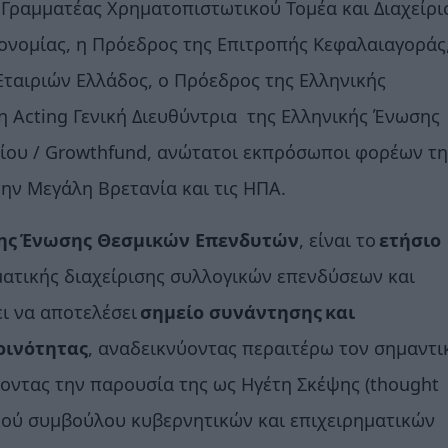
 Γραμματέας Χρηματοπιστωτικού Τομέα και Διαχείρι
ονομίας, η Πρόεδρος της Επιτροπής Κεφαλαιαγοράς
ταιριών Ελλάδος, ο Πρόεδρος της Ελληνικής
 Acting Γενική Διευθύντρια της Ελληνικής Ένωσης
είου / Growthfund, ανώτατοι εκπρόσωποι φορέων τη
 την Μεγάλη Βρετανία και τις ΗΠΑ.
ης
Ένωσης Θεσμικών Επενδυτών
, είναι το
ετήσιο
ατικής διαχείρισης συλλογικών επενδύσεων και
ι να αποτελέσει
σημείο συνάντησης
και
οινότητας
, αναδεικνύοντας περαιτέρω τον σημαντι
ζοντας την παρουσία της ως Ηγέτη Σκέψης (thought
ικού συμβούλου κυβερνητικών και επιχειρηματικών