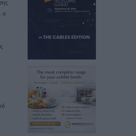
σης
, ο
ς
κό