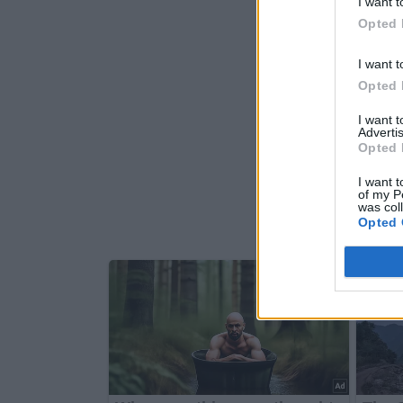
I want t
Opted 
I want t
Opted 
I want 
Advertis
Opted 
I want t
of my P
was col
Opted 