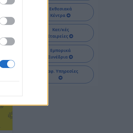
Εκθεσιακά
Κέντρα
Κατ/κές
Εταιρείες
Εμπορικά
Συνέδρια
Διαφ. Υπηρεσίες