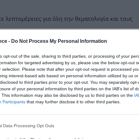
τε λεπτομέρειες για όλη την θεματολογία και τους
ece -
Do Not Process My Personal Information
με όλες τις εκθέσεις που θα πραγματοποιηθούν στην
Ελλάδα!
to opt-out of the sale, sharing to third parties, or processing of your per
formation for targeted advertising by us, please use the below opt-out s
r selection. Please note that after your opt-out request is processed y
eing interest-based ads based on personal information utilized by us or
disclosed to third parties prior to your opt-out. You may separately opt-
losure of your personal information by third parties on the IAB’s list of
. This information may also be disclosed by us to third parties on the
IA
n
Participants
that may further disclose it to other third parties.
l Data Processing Opt Outs