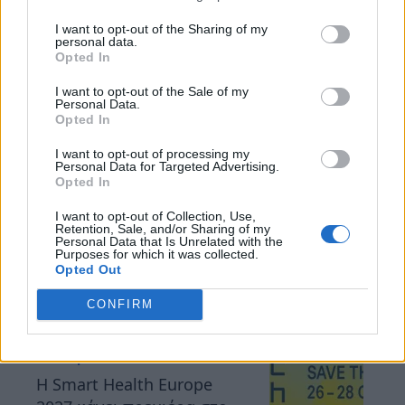
Εκθεσιακά Κέντρα
I want to opt-out of the Sharing of my
personal data.
Κατ/κές Εταιρείες
Opted In
Εμπορικά Συνέδρια
I want to opt-out of the Sale of my
Personal Data.
Opted In
Διαφ. Υπηρεσίες
I want to opt-out of processing my
Personal Data for Targeted Advertising.
Opted In
Πιο πρόσφατα
I want to opt-out of Collection, Use,
Retention, Sale, and/or Sharing of my
Συνέδρια
Personal Data that Is Unrelated with the
Το 11ο Business Forum
Purposes for which it was collected.
Opted Out
Ελλάδας-Σουηδίας
αναδεικνύει τον δρόμο
CONFIRM
Αυγ 05, 2026
προς μια ανθεκτική,
καινοτόμο και
Διεθνή
ανταγωνιστική Ευρώπη
H Smart Health Europe