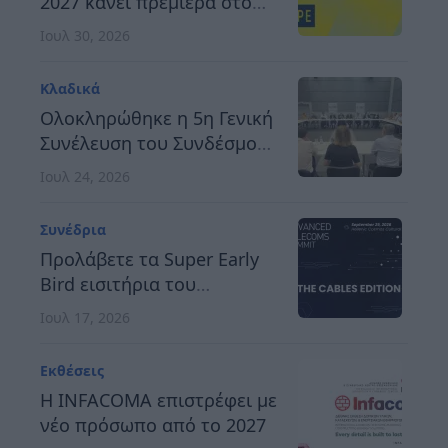
2027 κάνει πρεμιέρα στο
Βερολίνο, στις 26 έως 28
Ιουλ 30, 2026
Οκτωβρίου
Κλαδικά
Ολοκληρώθηκε η 5η Γενική
Συνέλευση του Συνδέσμου
Οργανωτών &
Ιουλ 24, 2026
Κατασκευαστών Εκθέσεων
Ελλάδος
Συνέδρια
Προλάβετε τα Super Early
Bird εισιτήρια του
Advanced Telecoms
Ιουλ 17, 2026
Summit 2026
Εκθέσεις
Η INFACOMA επιστρέφει με
νέο πρόσωπο από το 2027