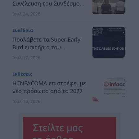
Συνέλευση του Συνδέσμου
Οργανωτών &
Ιουλ 24, 2026
Κατασκευαστών Εκθέσεων
Ελλάδος
Συνέδρια
Προλάβετε τα Super Early
Bird εισιτήρια του
Advanced Telecoms
Ιουλ 17, 2026
Summit 2026
Εκθέσεις
Η INFACOMA επιστρέφει με
νέο πρόσωπο από το 2027
Ιουλ 16, 2026
Συνέδρια
12th MedTech Conference:
Δύο χρόνια «στην