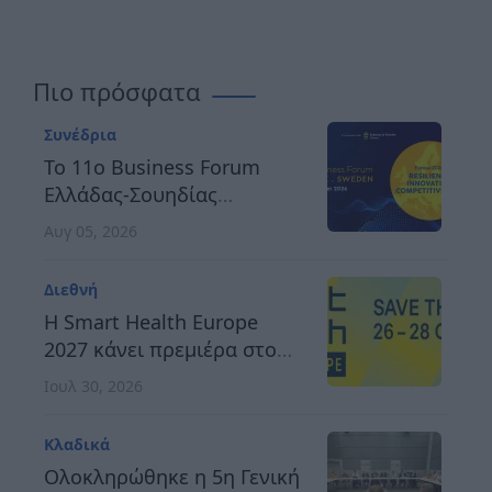
Πιο πρόσφατα
Συνέδρια
Το 11ο Business Forum
Ελλάδας-Σουηδίας
αναδεικνύει τον δρόμο
Αυγ 05, 2026
προς μια ανθεκτική,
καινοτόμο και
Διεθνή
ανταγωνιστική Ευρώπη
H Smart Health Europe
2027 κάνει πρεμιέρα στο
Βερολίνο, στις 26 έως 28
Ιουλ 30, 2026
Οκτωβρίου
Κλαδικά
Ολοκληρώθηκε η 5η Γενική