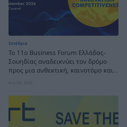
Κλαδικά
Συνάντηση ΣΟΚΕΕ με την
Πρεσβεία του Ιράκ για τις
διεθνείς εκθέσεις
Ιουλ 09, 2026
Συνέδρια
Το 11ο Business Forum Ελλάδας-
Σουηδίας αναδεικνύει τον δρόμο
προς μια ανθεκτική, καινοτόμο και
ανταγωνιστική Ευρώπη
Αυγ 05, 2026