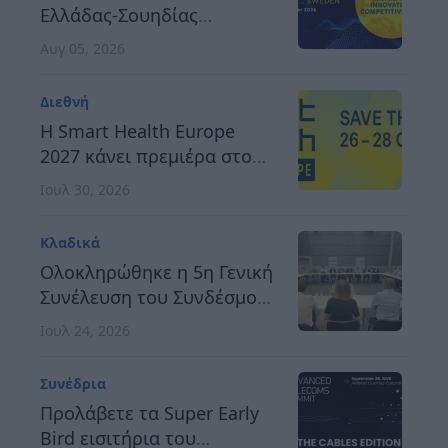
Ελλάδας-Σουηδίας
αναδεικνύει τον δρόμο
Αυγ 05, 2026
προς μια ανθεκτική,
καινοτόμο και
Διεθνή
ανταγωνιστική Ευρώπη
H Smart Health Europe
2027 κάνει πρεμιέρα στο
Βερολίνο, στις 26 έως 28
Ιουλ 30, 2026
Οκτωβρίου
Κλαδικά
Ολοκληρώθηκε η 5η Γενική
Συνέλευση του Συνδέσμου
Οργανωτών &
Ιουλ 24, 2026
Κατασκευαστών Εκθέσεων
Ελλάδος
Συνέδρια
Προλάβετε τα Super Early
Bird εισιτήρια του