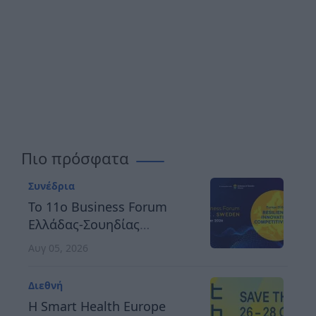
Πιο πρόσφατα
Συνέδρια
Το 11ο Business Forum
Ελλάδας-Σουηδίας
αναδεικνύει τον δρόμο
Αυγ 05, 2026
προς μια ανθεκτική,
καινοτόμο και
Διεθνή
ανταγωνιστική Ευρώπη
H Smart Health Europe