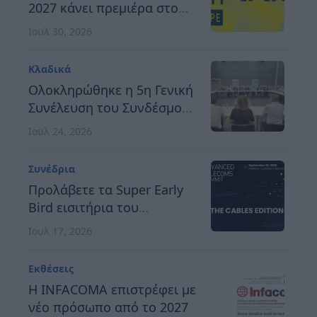
2027 κάνει πρεμιέρα στο
Βερολίνο, στις 26 έως 28
Ιουλ 30, 2026
Οκτωβρίου
Κλαδικά
Ολοκληρώθηκε η 5η Γενική
Συνέλευση του Συνδέσμου
Οργανωτών &
Ιουλ 24, 2026
Κατασκευαστών Εκθέσεων
Ελλάδος
Συνέδρια
Προλάβετε τα Super Early
Bird εισιτήρια του
Advanced Telecoms
Ιουλ 17, 2026
Summit 2026
Εκθέσεις
Η INFACOMA επιστρέφει με
νέο πρόσωπο από το 2027