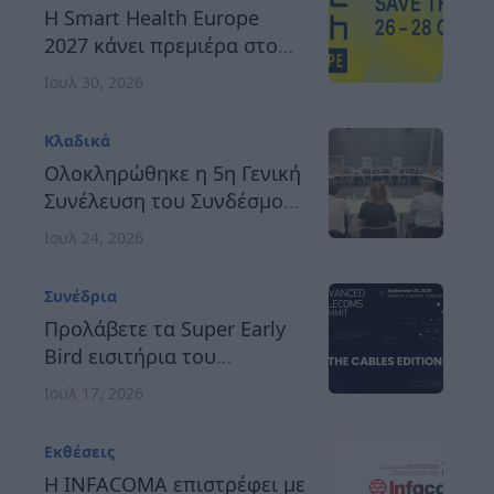
ανταγωνιστική Ευρώπη
H Smart Health Europe
2027 κάνει πρεμιέρα στο
Βερολίνο, στις 26 έως 28
Ιουλ 30, 2026
Οκτωβρίου
Κλαδικά
Ολοκληρώθηκε η 5η Γενική
Συνέλευση του Συνδέσμου
Οργανωτών &
Ιουλ 24, 2026
Κατασκευαστών Εκθέσεων
Ελλάδος
Συνέδρια
Προλάβετε τα Super Early
Bird εισιτήρια του
Advanced Telecoms
Ιουλ 17, 2026
Summit 2026
Εκθέσεις
Η INFACOMA επιστρέφει με