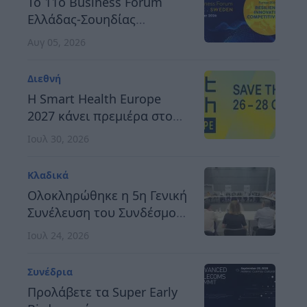
Το 11ο Business Forum
Ελλάδας-Σουηδίας
αναδεικνύει τον δρόμο
Αυγ 05, 2026
προς μια ανθεκτική,
καινοτόμο και
Διεθνή
ανταγωνιστική Ευρώπη
H Smart Health Europe
2027 κάνει πρεμιέρα στο
Βερολίνο, στις 26 έως 28
Ιουλ 30, 2026
Οκτωβρίου
Κλαδικά
Ολοκληρώθηκε η 5η Γενική
Συνέλευση του Συνδέσμου
Οργανωτών &
Ιουλ 24, 2026
Κατασκευαστών Εκθέσεων
Ελλάδος
Συνέδρια
Προλάβετε τα Super Early