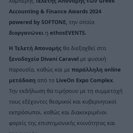
λαμπερής
Τελετής Απονομής των Greek
Accounting & Finance Awards 2024
p
owered
by
SOFTONE
,
την οποία
διοργανώνει
η
ethosEVENTS
.
Η Τελετή Απονομής
θα διεξαχθεί στο
ξενοδοχείο
Divani
Caravel
με φυσική
παρουσία, καθώς και με
παράλληλη
online
μετάδοση
από το
LiveOn
Expo
Complex
.
Την εκδήλωση θα τιμήσουν με τη συμμετοχή
τους εξέχοντες θεσμικοί και κυβερνητικοί
εκπρόσωποι, καθώς και διακεκριμένοι
φορείς της επιστημονικής κοινότητας και