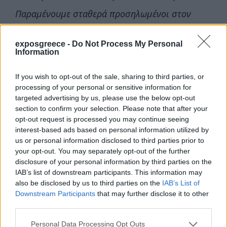
Παραμένουμε σταθερά προσηλωμένοι στον
κανόνα ότι η πρόοδος της οικονομίας περνάει
exposgreece -
Do Not Process My Personal
μέσα από τη συμμετοχή και την αξιοποίηση του
Information
δυναμικού όλων.
»
If you wish to opt-out of the sale, sharing to third parties, or
processing of your personal or sensitive information for
Βρείτε εδώ την πλήρη ατζέντα με όλες
targeted advertising by us, please use the below opt-out
τις εκθέσεις που θα πραγματοποιηθούν
section to confirm your selection. Please note that after your
στην Ελλάδα!
opt-out request is processed you may continue seeing
interest-based ads based on personal information utilized by
us or personal information disclosed to third parties prior to
Μοιραστείτε το άρθρο
your opt-out. You may separately opt-out of the further
disclosure of your personal information by third parties on the
IAB’s list of downstream participants. This information may
also be disclosed by us to third parties on the
IAB’s List of
Facebook
Twitter
Linkedin
Downstream Participants
that may further disclose it to other
third parties.
Personal Data Processing Opt Outs