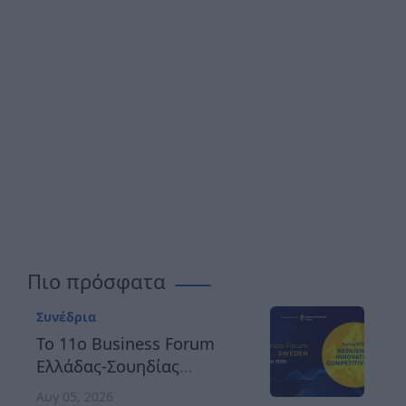
Πιο πρόσφατα
Συνέδρια
Το 11ο Business Forum
Ελλάδας-Σουηδίας
αναδεικνύει τον δρόμο
Αυγ 05, 2026