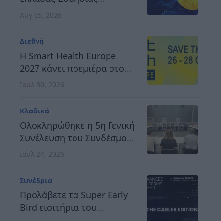
αναδεικνύει τον δρόμο
Αυγ 05, 2026
προς μια ανθεκτική,
καινοτόμο και
Διεθνή
ανταγωνιστική Ευρώπη
H Smart Health Europe
2027 κάνει πρεμιέρα στο
Βερολίνο, στις 26 έως 28
Ιουλ 30, 2026
Οκτωβρίου
Κλαδικά
Ολοκληρώθηκε η 5η Γενική
Συνέλευση του Συνδέσμου
Οργανωτών &
Ιουλ 24, 2026
Κατασκευαστών Εκθέσεων
Ελλάδος
Συνέδρια
Προλάβετε τα Super Early
Bird εισιτήρια του
Advanced Telecoms