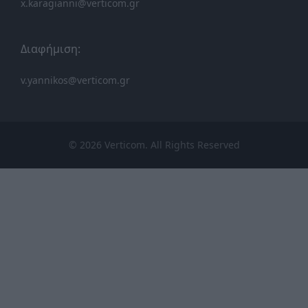
x.karagianni@verticom.gr
Διαφήμιση:
v.yannikos@verticom.gr
© 2026 Verticom. All Rights Reserved