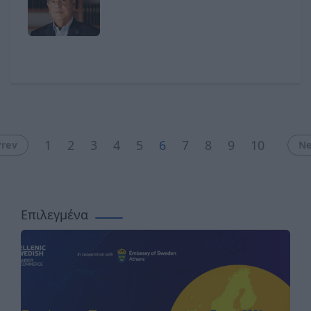
Ποζρικίδη, στο δ.σ. της UFI
1
2
3
4
5
6
7
8
9
10
Prev
Ne
Επιλεγμένα