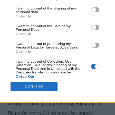
κύκλος εργασιών που θα δημιουργηθεί από
I want to opt-out of the Sharing of my
personal data.
τα Ποσειδώνια 2026 θα ξεπεράσει σημαντικά
Opted In
τα 100 εκατομμύρια ευρώ».
I want to opt-out of the Sale of my
Personal Data.
Opted In
Ο κ. Γιάννης Μώραλης, Δήμαρχος Πειραιά
,
I want to opt-out of processing my
δήλωσε: «Στον Πειραιά καλωσορίζουμε με
Personal Data for Targeted Advertising.
Opted In
ιδιαίτερη χαρά την παγκόσμια ναυτιλιακή
I want to opt-out of Collection, Use,
Retention, Sale, and/or Sharing of my
κοινότητα στα Ποσειδώνια 2026, έναν θεσμό
Personal Data that Is Unrelated with the
Purposes for which it was collected.
άρρηκτα συνδεδεμένο με την ιστορία και
Opted Out
την ταυτότητα της πόλης. Ως διαχρονικό
CONFIRM
κέντρο της ελληνικής ναυτιλίας και ένα από
τα σημαντικότερα λιμάνια της Ευρώπης, ο
Πειραιάς συνεχίζει να αποτελεί σημείο