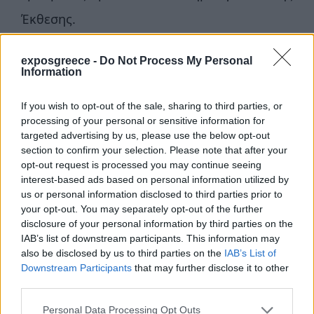
Έκθεσης.
«Ο οικονομικός αντίκτυπος των φετινών
exposgreece -
Do Not Process My Personal
Information
Ποσειδωνίων στην ελληνική οικονομία θα
είναι μεγαλύτερος από κάθε άλλη χρονιά»,
If you wish to opt-out of the sale, sharing to third parties, or
processing of your personal or sensitive information for
πρόσθεσε ο ίδιος. «Όχι μόνο αναμένουμε
targeted advertising by us, please use the below opt-out
section to confirm your selection. Please note that after your
περίπου 40.000 συμμετέχοντες συνολικά,
opt-out request is processed you may continue seeing
αλλά και σημαντική επιμήκυνση της
interest-based ads based on personal information utilized by
us or personal information disclosed to third parties prior to
παραμονής διεθνών επισκεπτών στην
your opt-out. You may separately opt-out of the further
disclosure of your personal information by third parties on the
Ελλάδα λόγω του διευρυμένου συνεδριακού
IAB’s list of downstream participants. This information may
also be disclosed by us to third parties on the
IAB’s List of
προγράμματος και των αθλητικών
Downstream Participants
that may further disclose it to other
εκδηλώσεων των Posidonia Games.
third parties.
Εκτιμούμε ότι ο συνολικός οικονομικός
Personal Data Processing Opt Outs