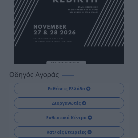
Οδηγός Αγοράς
Εκθέσεις Ελλάδα
Διοργανωτές
Εκθεσιακά Κέντρα
Κατ/κές Εταιρείες