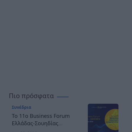
Πιο πρόσφατα
Συνέδρια
Το 11ο Business Forum
Ελλάδας-Σουηδίας
αναδεικνύει τον δρόμο