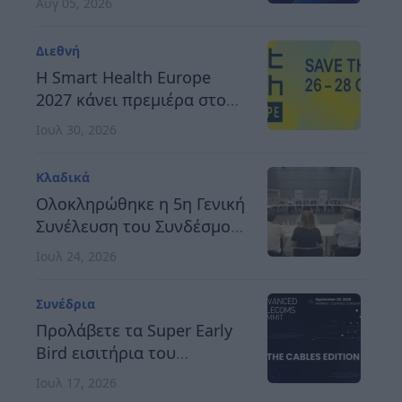
Αυγ 05, 2026
προς μια ανθεκτική,
καινοτόμο και
Διεθνή
ανταγωνιστική Ευρώπη
H Smart Health Europe
2027 κάνει πρεμιέρα στο
Βερολίνο, στις 26 έως 28
Ιουλ 30, 2026
Οκτωβρίου
Κλαδικά
Ολοκληρώθηκε η 5η Γενική
Συνέλευση του Συνδέσμου
Οργανωτών &
Ιουλ 24, 2026
Κατασκευαστών Εκθέσεων
Ελλάδος
Συνέδρια
Προλάβετε τα Super Early
Bird εισιτήρια του
Advanced Telecoms
Ιουλ 17, 2026
Summit 2026