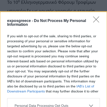
ο
Το 10
Ελληνογερμανικό Φόρουμ Τροφίμων
υποστήριξε ως χρυσός χορηγός η εταιρεία
EPIDOSIS.
exposgreece -
Do Not Process My Personal
Information
Χορηγοί επικοινωνίας ήταν οι Agrenda,
If you wish to opt-out of the sale, sharing to third parties, or
agronews.gr, ΑγροΤύπος, agrotypos.gr,
processing of your personal or sensitive information for
targeted advertising by us, please use the below opt-out
Γεωργία και Κτηνοτροφία, Ύπαιθρος Χώρα
section to confirm your selection. Please note that after your
opt-out request is processed you may continue seeing
και ypaithros.gr.
interest-based ads based on personal information utilized by
us or personal information disclosed to third parties prior to
Λεζάντα φωτογραφίας 10o
your opt-out. You may separately opt-out of the further
disclosure of your personal information by third parties on the
Ellinogermaniko_Forum_Trofimon_Volos:
IAB’s list of downstream participants. This information may
also be disclosed by us to third parties on the
IAB’s List of
Από αριστερά: Ιωάννης Αναστασίου,
Downstream Participants
that may further disclose it to other
third parties.
Αντιπεριφερειάρχης Εξυπηρέτησης Πολιτών και
Personal Data Processing Opt Outs