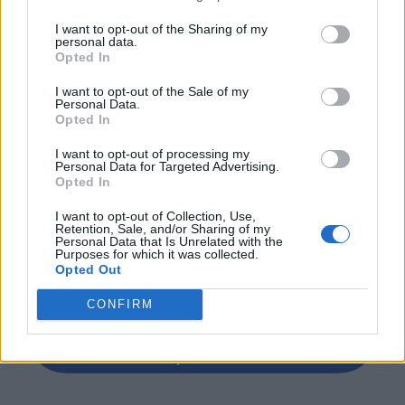
Ψηφιακής Διακυβέρνησης της Περιφέρειας
I want to opt-out of the Sharing of my
Θεσσαλίας, Βασίλης Γούναρης, Πρόεδρος του
personal data.
Opted In
Ελληνογερμανικού Επιμελητηρίου & Διευθύνων
I want to opt-out of the Sale of my
Σύμβουλος της BASF ΕΛΛΑΣ ΑΒΕΕ, Δημήτρης
Personal Data.
Opted In
Τσέτσιλας, Θεματικός Αντιπεριφερειάρχης
I want to opt-out of processing my
Πρωτογενούς Τομέα και Αγροτικής Οικονομίας
Personal Data for Targeted Advertising.
Opted In
της Περιφέρειας Θεσσαλίας, Δρ. Αθανάσιος
I want to opt-out of Collection, Use,
Retention, Sale, and/or Sharing of my
Κελέμης, Γενικός Διευθυντής και Μέλος Δ.Σ. του
Personal Data that Is Unrelated with the
Purposes for which it was collected.
Ελληνογερμανικού Επιμελητήριου.
Opted Out
CONFIRM
Βρείτε εδώ την πλήρη ατζέντα με όλες
τις εκθέσεις που θα πραγματοποιηθούν
στην Ελλάδα!