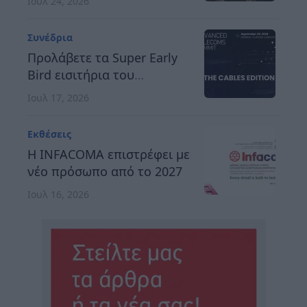
Ιουλ 24, 2026
Κατασκευαστών Εκθέσεων
Ελλάδος
Συνέδρια
Προλάβετε τα Super Early
Bird εισιτήρια του
Advanced Telecoms
Ιουλ 17, 2026
Summit 2026
Εκθέσεις
Η INFACOMA επιστρέφει με
νέο πρόσωπο από το 2027
Ιουλ 16, 2026
Συνέδρια
12th MedTech Conference:
Δύο χρόνια «στην
αναμονή» η ιατρική
Ιουλ 15, 2026
καινοτομία λόγω ΕΟΠΥΥ