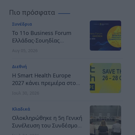
Πιο πρόσφατα
Συνέδρια
Το 11ο Business Forum
Ελλάδας-Σουηδίας
αναδεικνύει τον δρόμο
Αυγ 05, 2026
προς μια ανθεκτική,
καινοτόμο και
Διεθνή
ανταγωνιστική Ευρώπη
H Smart Health Europe
2027 κάνει πρεμιέρα στο
Βερολίνο, στις 26 έως 28
Ιουλ 30, 2026
Οκτωβρίου
Κλαδικά
Ολοκληρώθηκε η 5η Γενική
Συνέλευση του Συνδέσμου
Οργανωτών &