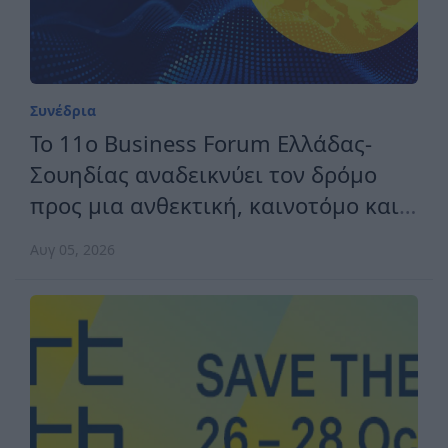
Κλαδικά
Συνάντηση ΣΟΚΕΕ με την
Πρεσβεία του Ιράκ για τις
διεθνείς εκθέσεις
Ιουλ 09, 2026
Συνέδρια
Το 11ο Business Forum Ελλάδας-
Σουηδίας αναδεικνύει τον δρόμο
προς μια ανθεκτική, καινοτόμο και
ανταγωνιστική Ευρώπη
Αυγ 05, 2026