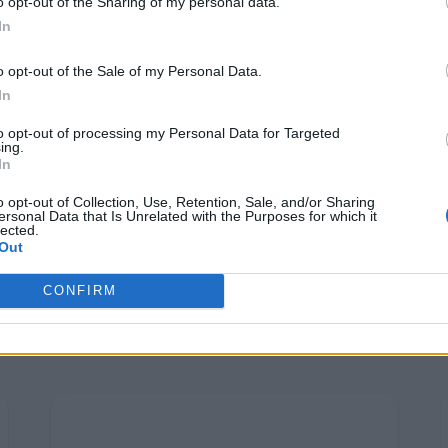
Κατασκευαστώ
o opt-out of the Sharing of my personal data.
Verticom Projects
In
Εκθέσεων Ελλά
o opt-out of the Sale of my Personal Data.
In
to opt-out of processing my Personal Data for Targeted
ing.
In
o opt-out of Collection, Use, Retention, Sale, and/or Sharing
ersonal Data that Is Unrelated with the Purposes for which it
lected.
Out
CONFIRM