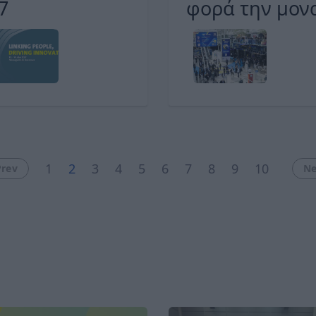
7
φορά την μονα
χαρακτήρα τη
1
2
3
4
5
6
7
8
9
10
Prev
Ne