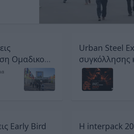
εις
Urban Steel E
ωση Ομαδικού
συγκόλλησης κ
oche 2027
νέο σπίτι
ια
ς Early Bird
H interpack 20