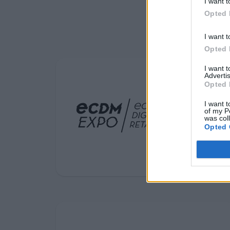
ανθεκτική,
I want t
Opted 
καινοτόμο και
I want t
ανταγωνιστική
Opted 
Ευρώπη
I want 
Advertis
Opted 
I want t
of my P
was col
Opted 