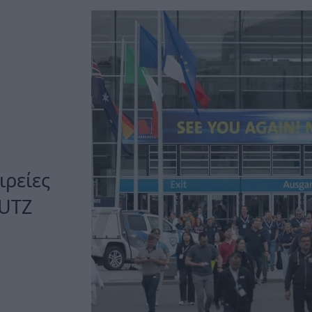
ιρείες
HUTZ