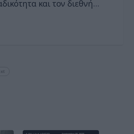
δικότητα και τον διεθνή
ς
xt