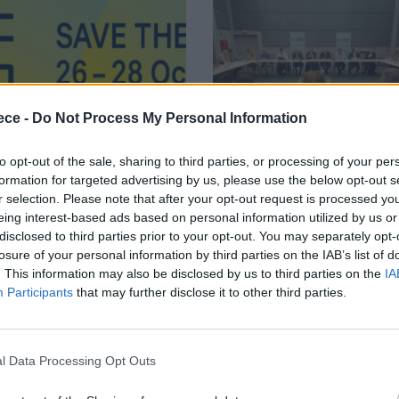
ece -
Do Not Process My Personal Information
to opt-out of the sale, sharing to third parties, or processing of your per
formation for targeted advertising by us, please use the below opt-out s
νή
Κλαδικά
r selection. Please note that after your opt-out request is processed y
eing interest-based ads based on personal information utilized by us or
mart Health
Ολοκληρώθηκε
disclosed to third parties prior to your opt-out. You may separately opt-
losure of your personal information by third parties on the IAB’s list of
ope 2027 κάνει
5η Γενική
. This information may also be disclosed by us to third parties on the
IA
Participants
that may further disclose it to other third parties.
μιέρα στο
Συνέλευση του
ολίνο, στις 26
Συνδέσμου
0, 2026
Ιουλ 24, 2026
l Data Processing Opt Outs
ς 28 Οκτωβρίου
Οργανωτών &