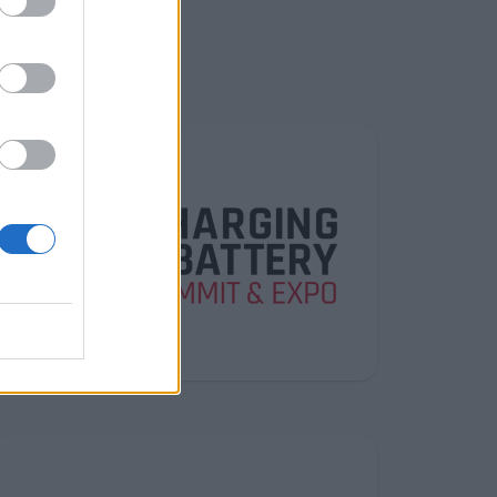
ν
2026
δος